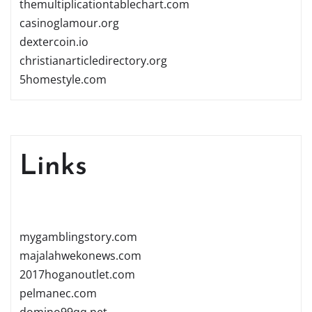
themultiplicationtablechart.com
casinoglamour.org
dextercoin.io
christianarticledirectory.org
5homestyle.com
Links
mygamblingstory.com
majalahwekonews.com
2017hoganoutlet.com
pelmanec.com