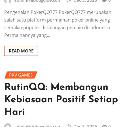
Pengenalan PokerQQ777 PokerQQ777 merupakan
salah satu platform permainan poker online yang
semakin populer di kalangan pemain di Indonesia.
Permainannya yang…
READ MORE
PKV GAMES
RutinQQ: Membangun
Kebiasaan Positif Setiap
Hari
admin@abbuguide.com
Dec 3, 2025
0