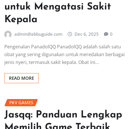
untuk Mengatasi Sakit
Kepala
admin@abbuguide.com
Dec 6, 2025
0
Pengenalan PanadolQQ PanadolQQ adalah salah satu
obat yang sering digunakan untuk meredakan berbagai
jenis nyeri, termasuk sakit kepala. Obat ini…
READ MORE
PKV GAMES
Jasqq: Panduan Lengkap
Memilih Game Terbaik