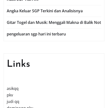
Angka Keluar SGP Terkini dan Analisisnya
Gitar Togel dan Musik: Menggali Makna di Balik Not
pengeluaran sgp hari ini terbaru
Links
asikqq
pkv
judi qq