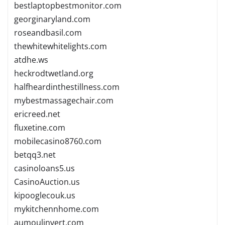
bestlaptopbestmonitor.com
georginaryland.com
roseandbasil.com
thewhitewhitelights.com
atdhe.ws
heckrodtwetland.org
halfheardinthestillness.com
mybestmassagechair.com
ericreed.net
fluxetine.com
mobilecasino8760.com
betqq3.net
casinoloans5.us
CasinoAuction.us
kipooglecouk.us
mykitchennhome.com
aumoulinvert.com