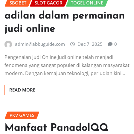
SBOBET
SLOT GACOR
TOGEL ONLINE
adilan dalam permainan
judi online
admin@abbuguide.com
Dec 7, 2025
0
Pengenalan Judi Online Judi online telah menjadi
fenomena yang sangat populer di kalangan masyarakat
modern. Dengan kemajuan teknologi, perjudian kini…
READ MORE
PKV GAMES
Manfaat PanadolQQ