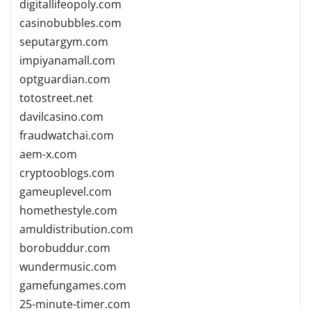
digitallifeopoly.com
casinobubbles.com
seputargym.com
impiyanamall.com
optguardian.com
totostreet.net
davilcasino.com
fraudwatchai.com
aem-x.com
cryptooblogs.com
gameuplevel.com
homethestyle.com
amuldistribution.com
borobuddur.com
wundermusic.com
gamefungames.com
25-minute-timer.com