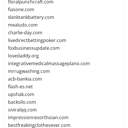
floralpunchcraft.com
fiasone.com
danktankbattery.com
mealudo.com
charlie-day.com
livedirectbettingpoker.com
foxbusinessupdate.com
lovedaddy.org
integrativemedicalmassageplano.com
mrrugwashing.com
acb-bankia.com
flash-es.net
upshak.com
backsilo.com
siviralqq.com
impressionresorthoian.com
bestfreakingclothesever.com