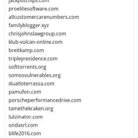
jackpotchips.com
proelitesoftware.com
allcustomercarenumbers.com
familyblogger.xyz
chrisjohnslawgroup.com
klub-vulcan-online.com
breitkamp.com
tripleyresidence.com
softtorrents.org
somosvulnerables.org
duatloterrassa.com
pamufon.com
porscheperformancedrive.com
tamethekraken.org
lutzinator.com
ondasrl.com
blife2016.com