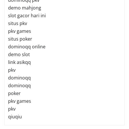
dominoqq pkv
demo mahjong
slot gacor hari ini
situs pkv
pkv games
situs poker
dominoqq online
demo slot
link asikqq
pkv
dominoqq
dominoqq
poker
pkv games
pkv
qiuqiu