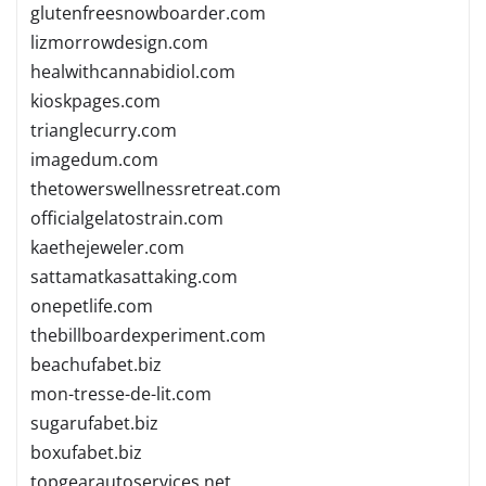
glutenfreesnowboarder.com
lizmorrowdesign.com
healwithcannabidiol.com
kioskpages.com
trianglecurry.com
imagedum.com
thetowerswellnessretreat.com
officialgelatostrain.com
kaethejeweler.com
sattamatkasattaking.com
onepetlife.com
thebillboardexperiment.com
beachufabet.biz
mon-tresse-de-lit.com
sugarufabet.biz
boxufabet.biz
topgearautoservices.net