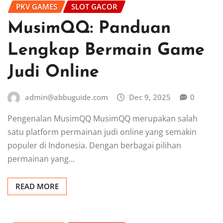
PKV GAMES
SLOT GACOR
MusimQQ: Panduan
Lengkap Bermain Game
Judi Online
admin@abbuguide.com
Dec 9, 2025
0
Pengenalan MusimQQ MusimQQ merupakan salah
satu platform permainan judi online yang semakin
populer di Indonesia. Dengan berbagai pilihan
permainan yang…
READ MORE