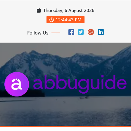
Skip
Thursday, 6 August 2026
to
content
12:44:44 PM
Follow Us