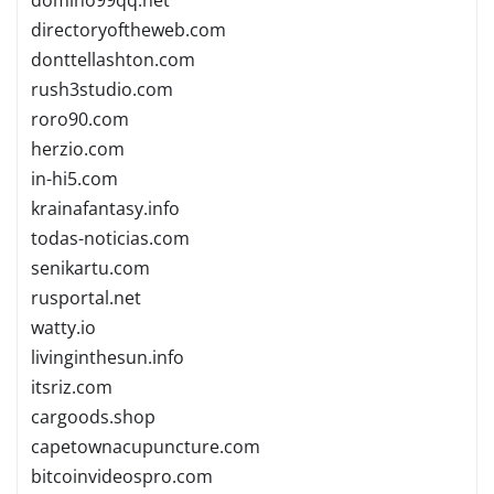
domino99qq.net
directoryoftheweb.com
donttellashton.com
rush3studio.com
roro90.com
herzio.com
in-hi5.com
krainafantasy.info
todas-noticias.com
senikartu.com
rusportal.net
watty.io
livinginthesun.info
itsriz.com
cargoods.shop
capetownacupuncture.com
bitcoinvideospro.com