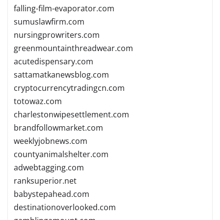
falling-film-evaporator.com
sumuslawfirm.com
nursingprowriters.com
greenmountainthreadwear.com
acutedispensary.com
sattamatkanewsblog.com
cryptocurrencytradingcn.com
totowaz.com
charlestonwipesettlement.com
brandfollowmarket.com
weeklyjobnews.com
countyanimalshelter.com
adwebtagging.com
ranksuperior.net
babystepahead.com
destinationoverlooked.com