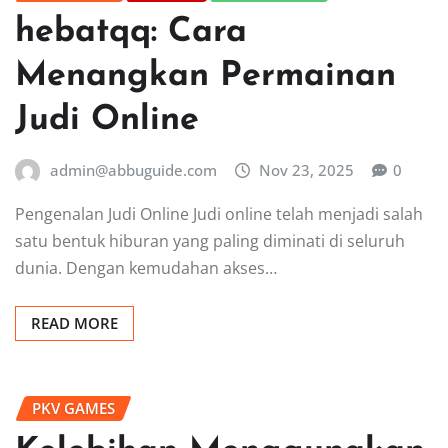
hebatqq: Cara
Menangkan Permainan
Judi Online
admin@abbuguide.com
Nov 23, 2025
0
Pengenalan Judi Online Judi online telah menjadi salah
satu bentuk hiburan yang paling diminati di seluruh
dunia. Dengan kemudahan akses…
READ MORE
PKV GAMES