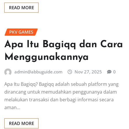
READ MORE
PKV GAMES
Apa Itu Bagiqq dan Cara
Menggunakannya
admin@abbuguide.com
Nov 27, 2025
0
Apa Itu Bagiqq? Bagiqq adalah sebuah platform yang
dirancang untuk memudahkan penggunanya dalam
melakukan transaksi dan berbagi informasi secara
aman…
READ MORE