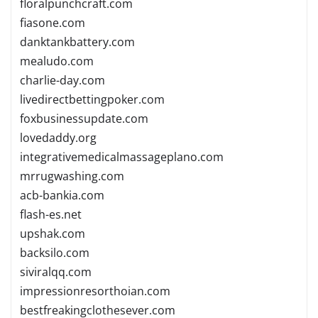
floralpunchcraft.com
fiasone.com
danktankbattery.com
mealudo.com
charlie-day.com
livedirectbettingpoker.com
foxbusinessupdate.com
lovedaddy.org
integrativemedicalmassageplano.com
mrrugwashing.com
acb-bankia.com
flash-es.net
upshak.com
backsilo.com
siviralqq.com
impressionresorthoian.com
bestfreakingclothesever.com