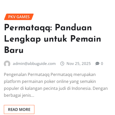
PKV GAMES
Permataqq: Panduan
Lengkap untuk Pemain
Baru
admin@abbuguide.com
Nov 25, 2025
0
Pengenalan Permataqq Permataqq merupakan
platform permainan poker online yang semakin
populer di kalangan pecinta judi di Indonesia. Dengan
berbagai jenis…
READ MORE