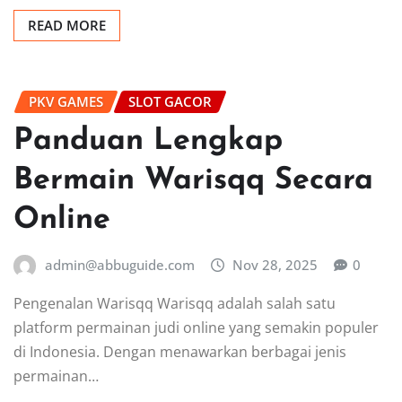
READ MORE
PKV GAMES
SLOT GACOR
Panduan Lengkap
Bermain Warisqq Secara
Online
admin@abbuguide.com
Nov 28, 2025
0
Pengenalan Warisqq Warisqq adalah salah satu
platform permainan judi online yang semakin populer
di Indonesia. Dengan menawarkan berbagai jenis
permainan…