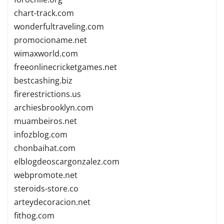
chart-track.com
wonderfultraveling.com
promocioname.net
wimaxworld.com
freeonlinecricketgames.net
bestcashing.biz
firerestrictions.us
archiesbrooklyn.com
muambeiros.net
infozblog.com
chonbaihat.com
elblogdeoscargonzalez.com
webpromote.net
steroids-store.co
arteydecoracion.net
fithog.com