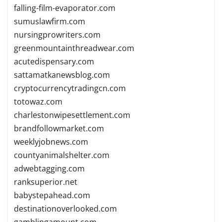
falling-film-evaporator.com
sumuslawfirm.com
nursingprowriters.com
greenmountainthreadwear.com
acutedispensary.com
sattamatkanewsblog.com
cryptocurrencytradingcn.com
totowaz.com
charlestonwipesettlement.com
brandfollowmarket.com
weeklyjobnews.com
countyanimalshelter.com
adwebtagging.com
ranksuperior.net
babystepahead.com
destinationoverlooked.com
gamblingamount.com