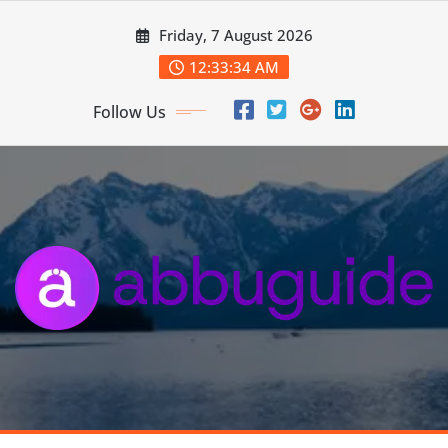
Skip
Friday, 7 August 2026
to
content
12:33:35 AM
Follow Us