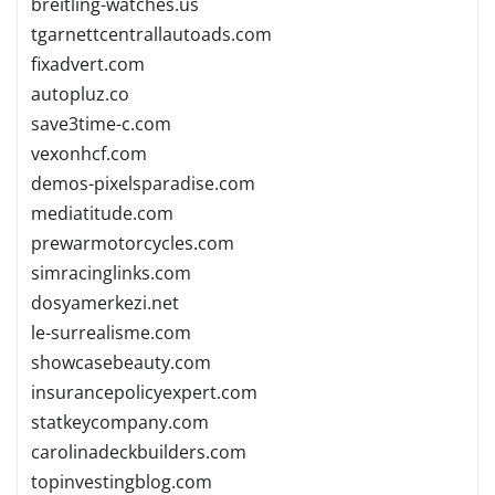
breitling-watches.us
tgarnettcentrallautoads.com
fixadvert.com
autopluz.co
save3time-c.com
vexonhcf.com
demos-pixelsparadise.com
mediatitude.com
prewarmotorcycles.com
simracinglinks.com
dosyamerkezi.net
le-surrealisme.com
showcasebeauty.com
insurancepolicyexpert.com
statkeycompany.com
carolinadeckbuilders.com
topinvestingblog.com