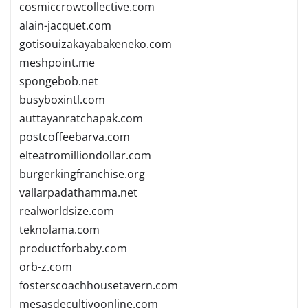
cosmiccrowcollective.com
alain-jacquet.com
gotisouizakayabakeneko.com
meshpoint.me
spongebob.net
busyboxintl.com
auttayanratchapak.com
postcoffeebarva.com
elteatromilliondollar.com
burgerkingfranchise.org
vallarpadathamma.net
realworldsize.com
teknolama.com
productforbaby.com
orb-z.com
fosterscoachhousetavern.com
mesasdecultivoonline.com