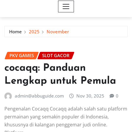
Home
2025
November
PKV GAMES
SLOT GACOR
cocaqq: Panduan
Lengkap untuk Pemula
admin@abbuguide.com
Nov 30, 2025
0
Pengenalan Cocaqq Cocaqq adalah salah satu platform
permainan yang semakin populer di Indonesia,
khususnya di kalangan penggemar judi online.