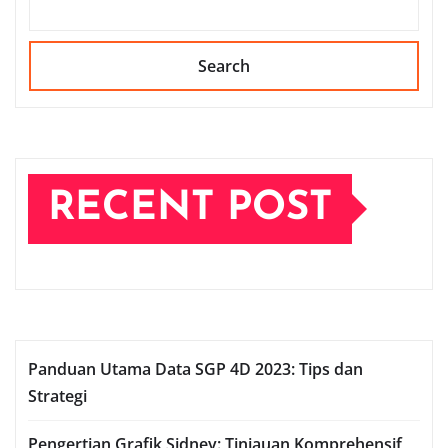
Search
RECENT POST
Panduan Utama Data SGP 4D 2023: Tips dan
Strategi
Pengertian Grafik Sidney: Tinjauan Komprehensif