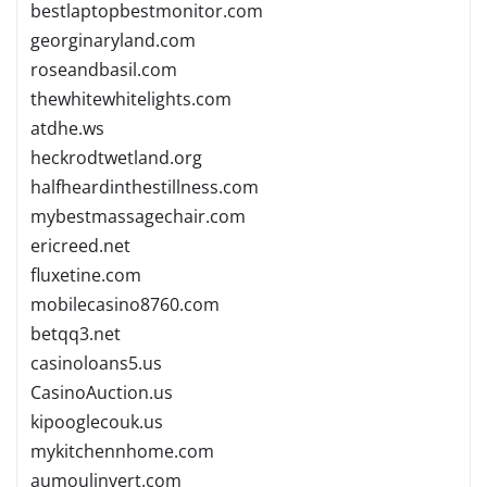
bestlaptopbestmonitor.com
georginaryland.com
roseandbasil.com
thewhitewhitelights.com
atdhe.ws
heckrodtwetland.org
halfheardinthestillness.com
mybestmassagechair.com
ericreed.net
fluxetine.com
mobilecasino8760.com
betqq3.net
casinoloans5.us
CasinoAuction.us
kipooglecouk.us
mykitchennhome.com
aumoulinvert.com