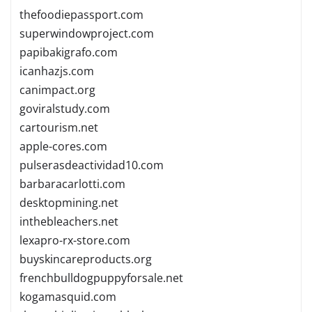
thefoodiepassport.com
superwindowproject.com
papibakigrafo.com
icanhazjs.com
canimpact.org
goviralstudy.com
cartourism.net
apple-cores.com
pulserasdeactividad10.com
barbaracarlotti.com
desktopmining.net
inthebleachers.net
lexapro-rx-store.com
buyskincareproducts.org
frenchbulldogpuppyforsale.net
kogamasquid.com