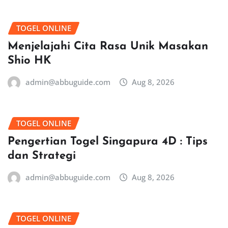
TOGEL ONLINE
Menjelajahi Cita Rasa Unik Masakan
Shio HK
admin@abbuguide.com
Aug 8, 2026
TOGEL ONLINE
Pengertian Togel Singapura 4D : Tips
dan Strategi
admin@abbuguide.com
Aug 8, 2026
TOGEL ONLINE