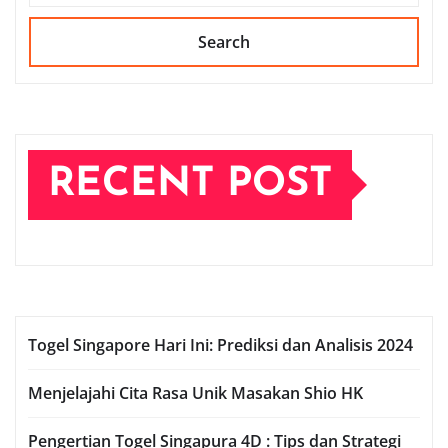
Search
RECENT POST
Togel Singapore Hari Ini: Prediksi dan Analisis 2024
Menjelajahi Cita Rasa Unik Masakan Shio HK
Pengertian Togel Singapura 4D : Tips dan Strategi