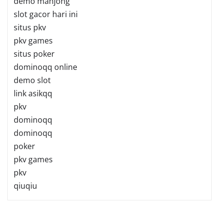
demo mahjong
slot gacor hari ini
situs pkv
pkv games
situs poker
dominoqq online
demo slot
link asikqq
pkv
dominoqq
dominoqq
poker
pkv games
pkv
qiuqiu