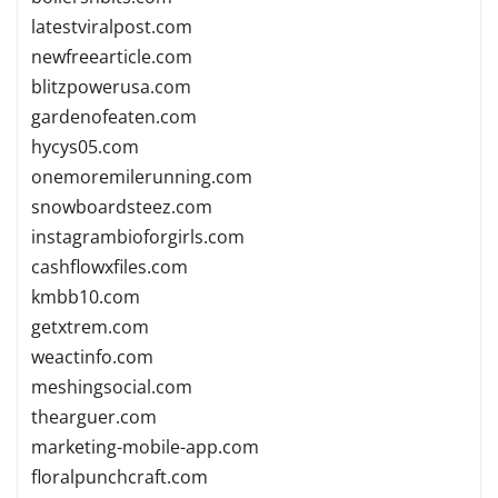
latestviralpost.com
newfreearticle.com
blitzpowerusa.com
gardenofeaten.com
hycys05.com
onemoremilerunning.com
snowboardsteez.com
instagrambioforgirls.com
cashflowxfiles.com
kmbb10.com
getxtrem.com
weactinfo.com
meshingsocial.com
thearguer.com
marketing-mobile-app.com
floralpunchcraft.com