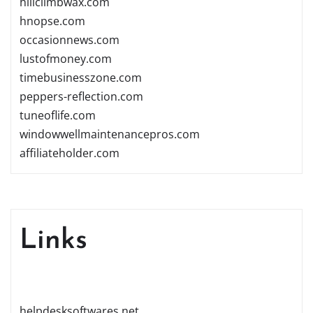
hillclimbwax.com
hnopse.com
occasionnews.com
lustofmoney.com
timebusinesszone.com
peppers-reflection.com
tuneoflife.com
windowwellmaintenancepros.com
affiliateholder.com
Links
helpdesksoftwares.net