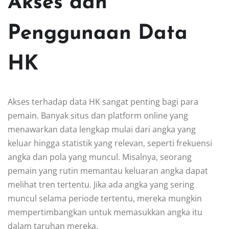
Akses dan
Penggunaan Data
HK
Akses terhadap data HK sangat penting bagi para
pemain. Banyak situs dan platform online yang
menawarkan data lengkap mulai dari angka yang
keluar hingga statistik yang relevan, seperti frekuensi
angka dan pola yang muncul. Misalnya, seorang
pemain yang rutin memantau keluaran angka dapat
melihat tren tertentu. Jika ada angka yang sering
muncul selama periode tertentu, mereka mungkin
mempertimbangkan untuk memasukkan angka itu
dalam taruhan mereka.