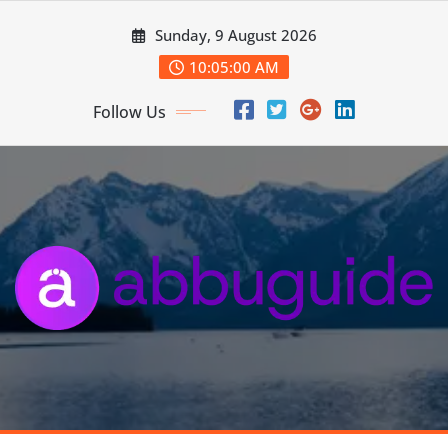
Skip
Sunday, 9 August 2026
to
content
10:05:01 AM
Follow Us