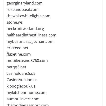
georginaryland.com
roseandbasil.com
thewhitewhitelights.com
atdhe.ws
heckrodtwetland.org
halfheardinthestillness.com
mybestmassagechair.com
ericreed.net
fluxetine.com
mobilecasino8760.com
betqq3.net
casinoloans5.us
CasinoAuction.us
kipooglecouk.us
mykitchennhome.com
aumoulinvert.com
thefoodiepassport.com