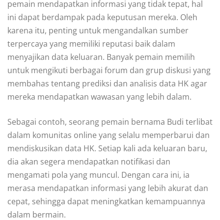
pemain mendapatkan informasi yang tidak tepat, hal
ini dapat berdampak pada keputusan mereka. Oleh
karena itu, penting untuk mengandalkan sumber
terpercaya yang memiliki reputasi baik dalam
menyajikan data keluaran. Banyak pemain memilih
untuk mengikuti berbagai forum dan grup diskusi yang
membahas tentang prediksi dan analisis data HK agar
mereka mendapatkan wawasan yang lebih dalam.
Sebagai contoh, seorang pemain bernama Budi terlibat
dalam komunitas online yang selalu memperbarui dan
mendiskusikan data HK. Setiap kali ada keluaran baru,
dia akan segera mendapatkan notifikasi dan
mengamati pola yang muncul. Dengan cara ini, ia
merasa mendapatkan informasi yang lebih akurat dan
cepat, sehingga dapat meningkatkan kemampuannya
dalam bermain.