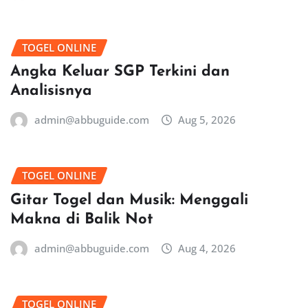
TOGEL ONLINE
Angka Keluar SGP Terkini dan
Analisisnya
admin@abbuguide.com
Aug 5, 2026
TOGEL ONLINE
Gitar Togel dan Musik: Menggali
Makna di Balik Not
admin@abbuguide.com
Aug 4, 2026
TOGEL ONLINE