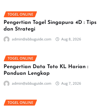
TOGEL ONLINE
Pengertian Togel Singapura 4D : Tips
dan Strategi
admin@abbuguide.com
Aug 8, 2026
TOGEL ONLINE
Pengertian Data Toto KL Harian :
Panduan Lengkap
admin@abbuguide.com
Aug 7, 2026
TOGEL ONLINE