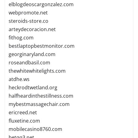
elblogdeoscargonzalez.com
webpromote.net
steroids-store.co
arteydecoracion.net
fithog.com
bestlaptopbestmonitor.com
georginaryland.com
roseandbasil.com
thewhitewhitelights.com
atdhe.ws
heckrodtwetland.org
halfheardinthestillness.com
mybestmassagechair.com
ericreed.net
fluxetine.com
mobilecasino8760.com
betqq3.net