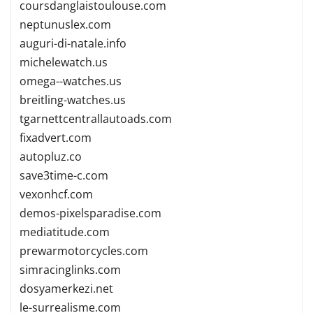
coursdanglaistoulouse.com
neptunuslex.com
auguri-di-natale.info
michelewatch.us
omega--watches.us
breitling-watches.us
tgarnettcentrallautoads.com
fixadvert.com
autopluz.co
save3time-c.com
vexonhcf.com
demos-pixelsparadise.com
mediatitude.com
prewarmotorcycles.com
simracinglinks.com
dosyamerkezi.net
le-surrealisme.com