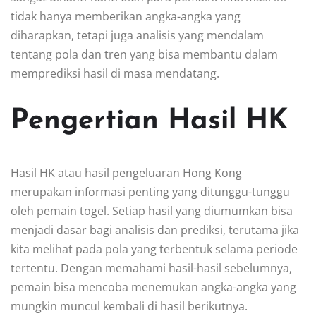
tidak hanya memberikan angka-angka yang
diharapkan, tetapi juga analisis yang mendalam
tentang pola dan tren yang bisa membantu dalam
memprediksi hasil di masa mendatang.
Pengertian Hasil HK
Hasil HK atau hasil pengeluaran Hong Kong
merupakan informasi penting yang ditunggu-tunggu
oleh pemain togel. Setiap hasil yang diumumkan bisa
menjadi dasar bagi analisis dan prediksi, terutama jika
kita melihat pada pola yang terbentuk selama periode
tertentu. Dengan memahami hasil-hasil sebelumnya,
pemain bisa mencoba menemukan angka-angka yang
mungkin muncul kembali di hasil berikutnya.