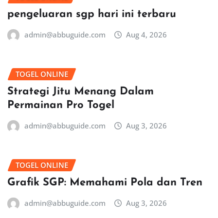
pengeluaran sgp hari ini terbaru
admin@abbuguide.com
Aug 4, 2026
TOGEL ONLINE
Strategi Jitu Menang Dalam
Permainan Pro Togel
admin@abbuguide.com
Aug 3, 2026
TOGEL ONLINE
Grafik SGP: Memahami Pola dan Tren
admin@abbuguide.com
Aug 3, 2026