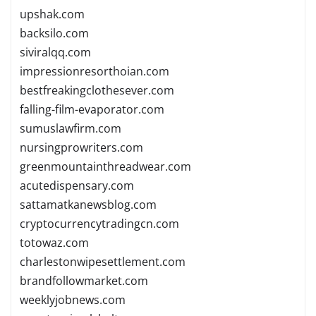
upshak.com
backsilo.com
siviralqq.com
impressionresorthoian.com
bestfreakingclothesever.com
falling-film-evaporator.com
sumuslawfirm.com
nursingprowriters.com
greenmountainthreadwear.com
acutedispensary.com
sattamatkanewsblog.com
cryptocurrencytradingcn.com
totowaz.com
charlestonwipesettlement.com
brandfollowmarket.com
weeklyjobnews.com