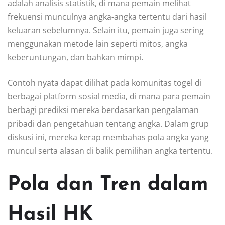
adalah analisis statistik, di mana pemain melihat
frekuensi munculnya angka-angka tertentu dari hasil
keluaran sebelumnya. Selain itu, pemain juga sering
menggunakan metode lain seperti mitos, angka
keberuntungan, dan bahkan mimpi.
Contoh nyata dapat dilihat pada komunitas togel di
berbagai platform sosial media, di mana para pemain
berbagi prediksi mereka berdasarkan pengalaman
pribadi dan pengetahuan tentang angka. Dalam grup
diskusi ini, mereka kerap membahas pola angka yang
muncul serta alasan di balik pemilihan angka tertentu.
Pola dan Tren dalam
Hasil HK