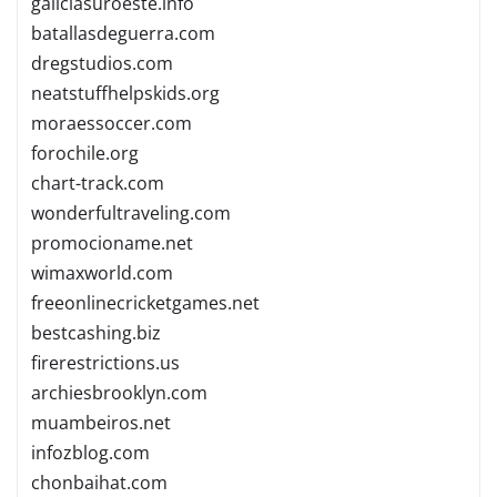
galiciasuroeste.info
batallasdeguerra.com
dregstudios.com
neatstuffhelpskids.org
moraessoccer.com
forochile.org
chart-track.com
wonderfultraveling.com
promocioname.net
wimaxworld.com
freeonlinecricketgames.net
bestcashing.biz
firerestrictions.us
archiesbrooklyn.com
muambeiros.net
infozblog.com
chonbaihat.com