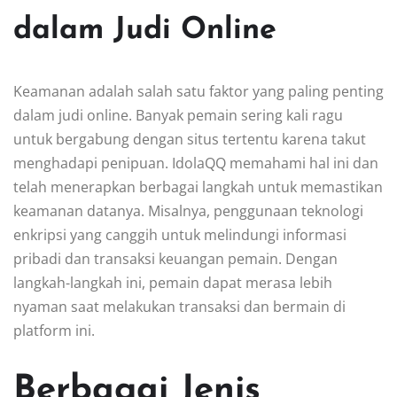
dalam Judi Online
Keamanan adalah salah satu faktor yang paling penting
dalam judi online. Banyak pemain sering kali ragu
untuk bergabung dengan situs tertentu karena takut
menghadapi penipuan. IdolaQQ memahami hal ini dan
telah menerapkan berbagai langkah untuk memastikan
keamanan datanya. Misalnya, penggunaan teknologi
enkripsi yang canggih untuk melindungi informasi
pribadi dan transaksi keuangan pemain. Dengan
langkah-langkah ini, pemain dapat merasa lebih
nyaman saat melakukan transaksi dan bermain di
platform ini.
Berbagai Jenis