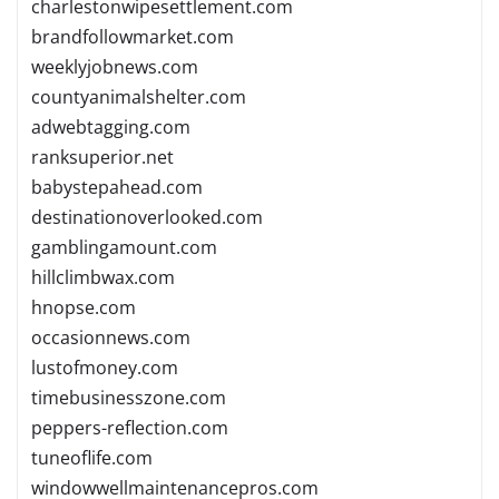
charlestonwipesettlement.com
brandfollowmarket.com
weeklyjobnews.com
countyanimalshelter.com
adwebtagging.com
ranksuperior.net
babystepahead.com
destinationoverlooked.com
gamblingamount.com
hillclimbwax.com
hnopse.com
occasionnews.com
lustofmoney.com
timebusinesszone.com
peppers-reflection.com
tuneoflife.com
windowwellmaintenancepros.com