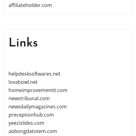
affiliateholder.com
Links
helpdesksoftwares.net
lovabowl.net
homeimprovementit.com
newstribunal.com
newsdailymagazines.com
preceptionhub.com
yeezislides.com
aobongdatotem.com