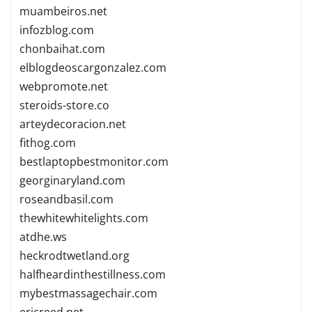
muambeiros.net
infozblog.com
chonbaihat.com
elblogdeoscargonzalez.com
webpromote.net
steroids-store.co
arteydecoracion.net
fithog.com
bestlaptopbestmonitor.com
georginaryland.com
roseandbasil.com
thewhitewhitelights.com
atdhe.ws
heckrodtwetland.org
halfheardinthestillness.com
mybestmassagechair.com
ericreed.net