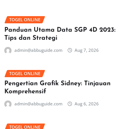
TOGEL ONLINE
Panduan Utama Data SGP 4D 2023:
Tips dan Strategi
admin@abbuguide.com
Aug 7, 2026
TOGEL ONLINE
Pengertian Grafik Sidney: Tinjauan
Komprehensif
admin@abbuguide.com
Aug 6, 2026
TOGEL ONLINE