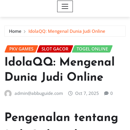
Home
IdolaQQ: Mengenal Dunia Judi Online
PKV GAMES
SLOT GACOR
TOGEL ONLINE
IdolaQQ: Mengenal
Dunia Judi Online
admin@abbuguide.com
Oct 7, 2025
0
Pengenalan tentang