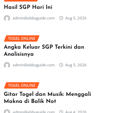
Hasil SGP Hari Ini
admin@abbuguide.com
Aug 5, 2026
TOGEL ONLINE
Angka Keluar SGP Terkini dan
Analisisnya
admin@abbuguide.com
Aug 5, 2026
TOGEL ONLINE
Gitar Togel dan Musik: Menggali
Makna di Balik Not
admin@abbuguide.com
Aug 4, 2026