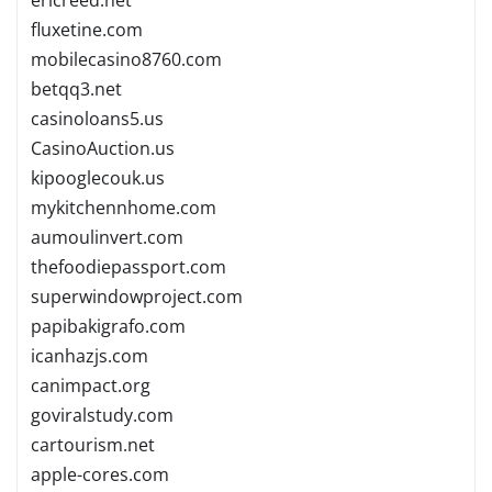
fluxetine.com
mobilecasino8760.com
betqq3.net
casinoloans5.us
CasinoAuction.us
kipooglecouk.us
mykitchennhome.com
aumoulinvert.com
thefoodiepassport.com
superwindowproject.com
papibakigrafo.com
icanhazjs.com
canimpact.org
goviralstudy.com
cartourism.net
apple-cores.com