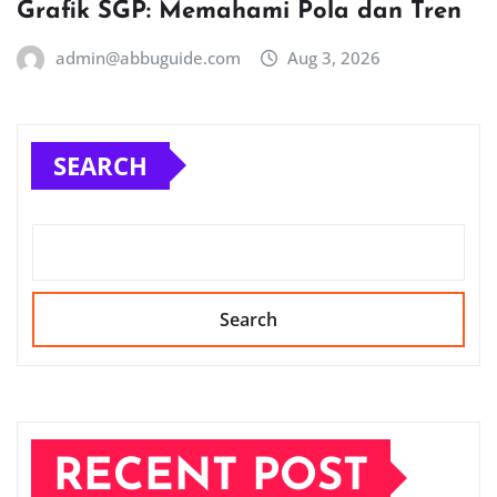
Grafik SGP: Memahami Pola dan Tren
admin@abbuguide.com
Aug 3, 2026
SEARCH
Search
RECENT POST