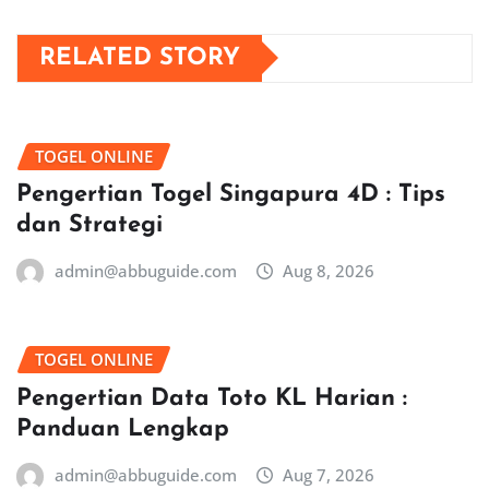
RELATED STORY
TOGEL ONLINE
Pengertian Togel Singapura 4D : Tips
dan Strategi
admin@abbuguide.com
Aug 8, 2026
TOGEL ONLINE
Pengertian Data Toto KL Harian :
Panduan Lengkap
admin@abbuguide.com
Aug 7, 2026