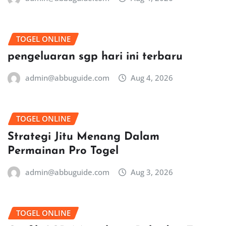
TOGEL ONLINE
pengeluaran sgp hari ini terbaru
admin@abbuguide.com
Aug 4, 2026
TOGEL ONLINE
Strategi Jitu Menang Dalam
Permainan Pro Togel
admin@abbuguide.com
Aug 3, 2026
TOGEL ONLINE