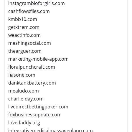
instagrambioforgirls.com
cashflowxfiles.com
kmbb10.com
getxtrem.com
weactinfo.com
meshingsocial.com
thearguer.com
marketing-mobile-app.com
floralpunchcraft.com
fiasone.com
danktankbattery.com
mealudo.com
charlie-day.com
livedirectbettingpoker.com
foxbusinessupdate.com
lovedaddy.org
integrativemedicalmassageplano.com