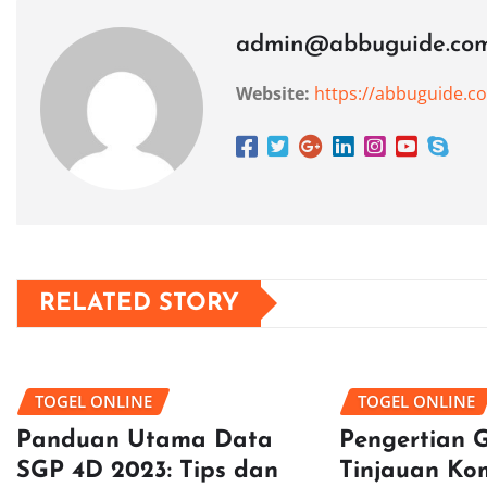
admin@abbuguide.co
Website:
https://abbuguide.c
RELATED STORY
TOGEL ONLINE
TOGEL ONLINE
Panduan Utama Data
Pengertian G
SGP 4D 2023: Tips dan
Tinjauan Ko