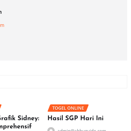
m
om
TOGEL ONLINE
rafik Sidney:
Hasil SGP Hari Ini
mprehensif
admin@abbuguide.com