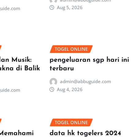
Aug 5, 2026
uide.com
TOGEL ONLINE
dan Musik:
pengeluaran sgp hari ini
kna di Balik
terbaru
admin@abbuguide.com
Aug 4, 2026
uide.com
TOGEL ONLINE
 Memahami
data hk togelers 2024