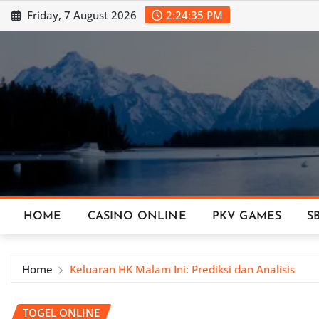
Skip
Friday, 7 August 2026
2:24:36 PM
to
content
HOME
CASINO ONLINE
PKV GAMES
S
Home
Keluaran HK Malam Ini: Prediksi dan Analisis
TOGEL ONLINE