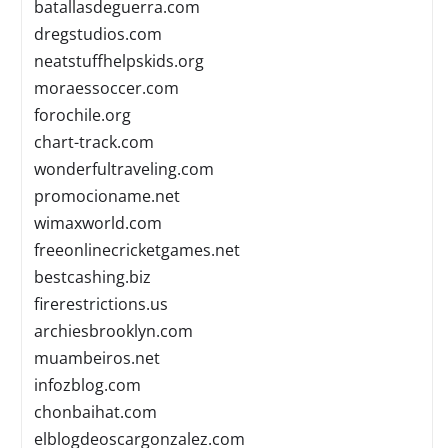
batallasdeguerra.com
dregstudios.com
neatstuffhelpskids.org
moraessoccer.com
forochile.org
chart-track.com
wonderfultraveling.com
promocioname.net
wimaxworld.com
freeonlinecricketgames.net
bestcashing.biz
firerestrictions.us
archiesbrooklyn.com
muambeiros.net
infozblog.com
chonbaihat.com
elblogdeoscargonzalez.com