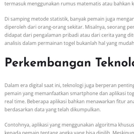
termasuk menggunakan rumus matematis atau bahkan kom
Di samping metode statistik, banyak pemain juga menga
diperoleh dari orang-orang sekitar. Misalnya, seorang
didapat dari pengalaman pribadi atau dari cerita yang d
analisis dalam permainan togel bukanlah hal yang mud
Perkembangan Teknol
Dalam era digital saat ini, teknologi juga berperan pent
pemain yang memanfaatkan smartphone dan aplikasi toge
real time. Beberapa aplikasi bahkan menawarkan fitur an
berdasarkan data yang telah dikumpulkan.
Contohnya, aplikasi yang menggunakan algoritma khusu
kepada pemain tentang angka yang bisa dipilih. Meskip