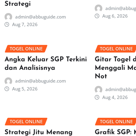
Strategi
admin@abbug
Aug 6, 2026
admin@abbuguide.com
Aug 7, 2026
TOGEL ONLINE
TOGEL ONLINE
Angka Keluar SGP Terkini
Gitar Togel 
dan Analisisnya
Menggali Ma
Not
admin@abbuguide.com
Aug 5, 2026
admin@abbug
Aug 4, 2026
TOGEL ONLINE
TOGEL ONLINE
Strategi Jitu Menang
Grafik SGP: