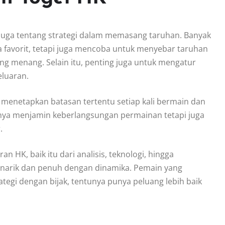
i juga tentang strategi dalam memasang taruhan. Banyak
favorit, tetapi juga mencoba untuk menyebar taruhan
g menang. Selain itu, penting juga untuk mengatur
eluaran.
menetapkan batasan tertentu setiap kali bermain dan
 hanya menjamin keberlangsungan permainan tetapi juga
.
HK, baik itu dari analisis, teknologi, hingga
menarik dan penuh dengan dinamika. Pemain yang
tegi dengan bijak, tentunya punya peluang lebih baik