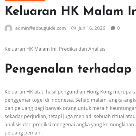
Keluaran HK Malam Ini
admin@abbuguide.com
Jun 16, 2026
0
Keluaran HK Malam Ini: Prediksi dan Analisis
Pengenalan terhadap
Keluaran HK atau hasil pengundian Hong Kong merupakan
penggemar togel di Indonesia. Setiap malam, angka-angk
dan peluang bagi banyak orang untuk meraih keuntungan
sekadar perjudian, tetapi juga menjadi sebuah ritual ata
analisis dan prediksi mengenai angka yang kemungkinan
peluang pemain.