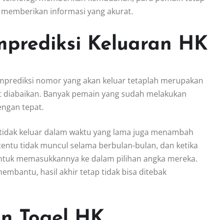
us memberikan informasi yang akurat.
prediksi Keluaran HK
emprediksi nomor yang akan keluar tetaplah merupakan
t diabaikan. Banyak pemain yang sudah melakukan
engan tepat.
 tidak keluar dalam waktu yang lama juga menambah
rtentu tidak muncul selama berbulan-bulan, dan ketika
ntuk memasukkannya ke dalam pilihan angka mereka.
mbantu, hasil akhir tetap tidak bisa ditebak
in Togel HK