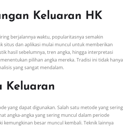
angan Keluaran HK
iring berjalannya waktu, popularitasnya semakin
k situs dan aplikasi mulai muncul untuk memberikan
istik hasil sebelumnya, tren angka, hingga interpretasi
nentukan pilihan angka mereka. Tradisi ini tidak hanya
alisis yang sangat mendalam.
a Keluaran
ode yang dapat digunakan. Salah satu metode yang sering
lihat angka-angka yang sering muncul dalam periode
 kemungkinan besar muncul kembali. Teknik lainnya