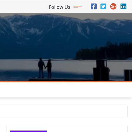
Follow Us