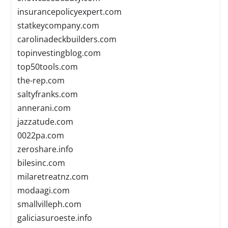
insurancepolicyexpert.com
statkeycompany.com
carolinadeckbuilders.com
topinvestingblog.com
top50tools.com
the-rep.com
saltyfranks.com
annerani.com
jazzatude.com
0022pa.com
zeroshare.info
bilesinc.com
milaretreatnz.com
modaagi.com
smallvilleph.com
galiciasuroeste.info