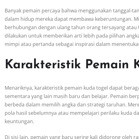
Banyak pemain percaya bahwa menggunakan tanggal-tang
dalam hidup mereka dapat membawa keberuntungan. Mi
berhubungan dengan ulang tahun orang tersayang atau t
dilakukan untuk memberikan arti lebih pada pilihan angk
mimpi atau pertanda sebagai inspirasi dalam menentuka
Karakteristik Pemain 
Menariknya, karakteristik pemain kuda togel dapat ber
sementara yang lain masih baru dan belajar. Pemain ber
berbeda dalam memilih angka dan strategi taruhan. Me
pola hasil sebelumnya atau mempelajari perilaku kuda d
keuntungan.
Di sisi lain, pemain yang baru sering kali didorong oleh