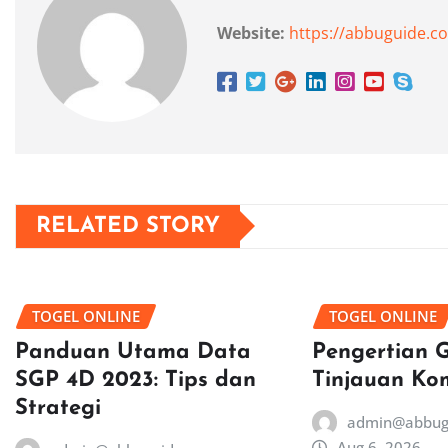
Website:
https://abbuguide.c
RELATED STORY
TOGEL ONLINE
TOGEL ONLINE
Panduan Utama Data
Pengertian G
SGP 4D 2023: Tips dan
Tinjauan Ko
Strategi
admin@abbug
Aug 6, 2026