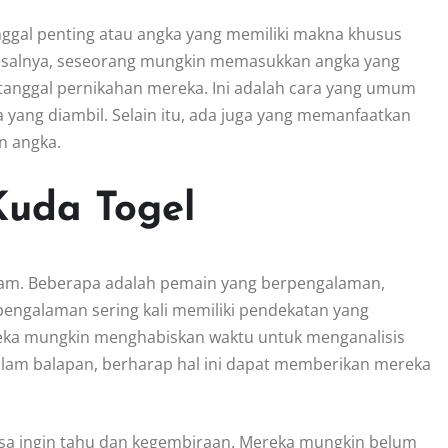
gal penting atau angka yang memiliki makna khusus
salnya, seseorang mungkin memasukkan angka yang
anggal pernikahan mereka. Ini adalah cara yang umum
a yang diambil. Selain itu, ada juga yang memanfaatkan
n angka.
Kuda Togel
agam. Beberapa adalah pemain yang berpengalaman,
pengalaman sering kali memiliki pendekatan yang
reka mungkin menghabiskan waktu untuk menganalisis
alam balapan, berharap hal ini dapat memberikan mereka
 rasa ingin tahu dan kegembiraan. Mereka mungkin belum