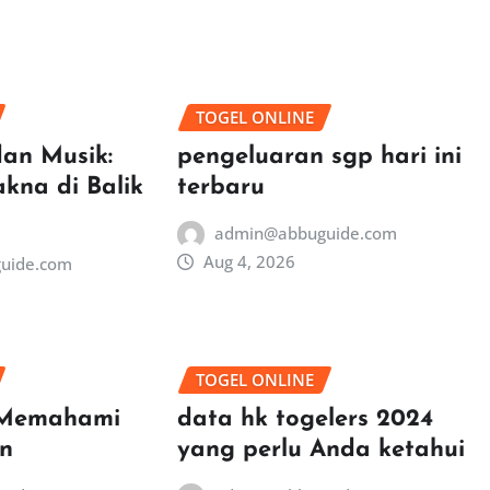
TOGEL ONLINE
dan Musik:
pengeluaran sgp hari ini
kna di Balik
terbaru
admin@abbuguide.com
Aug 4, 2026
uide.com
TOGEL ONLINE
 Memahami
data hk togelers 2024
en
yang perlu Anda ketahui