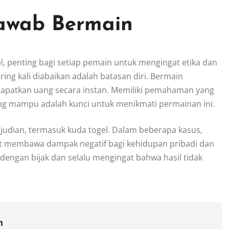
Jawab Bermain
, penting bagi setiap pemain untuk mengingat etika dan
ing kali diabaikan adalah batasan diri. Bermain
apatkan uang secara instan. Memiliki pemahaman yang
yang mampu adalah kunci untuk menikmati permainan ini.
judian, termasuk kuda togel. Dalam beberapa kasus,
at membawa dampak negatif bagi kehidupan pribadi dan
 dengan bijak dan selalu mengingat bahwa hasil tidak
m