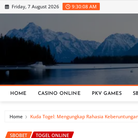
Skip
Friday, 7 August 2026
9:30:09 AM
to
content
HOME
CASINO ONLINE
PKV GAMES
S
Home
Kuda Togel: Mengungkap Rahasia Keberuntunga
SBOBET
TOGEL ONLINE