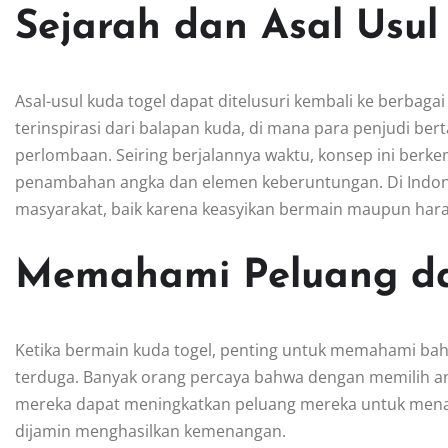
Sejarah dan Asal Usul
Asal-usul kuda togel dapat ditelusuri kembali ke berbagai
terinspirasi dari balapan kuda, di mana para penjudi 
perlombaan. Seiring berjalannya waktu, konsep ini berk
penambahan angka dan elemen keberuntungan. Di Indones
masyarakat, baik karena keasyikan bermain maupun har
Memahami Peluang d
Ketika bermain kuda togel, penting untuk memahami bah
terduga. Banyak orang percaya bahwa dengan memilih ang
mereka dapat meningkatkan peluang mereka untuk menan
dijamin menghasilkan kemenangan.