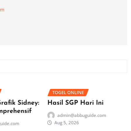
om
TOGEL ONLINE
rafik Sidney:
Hasil SGP Hari Ini
mprehensif
admin@abbuguide.com
Aug 5, 2026
uide.com