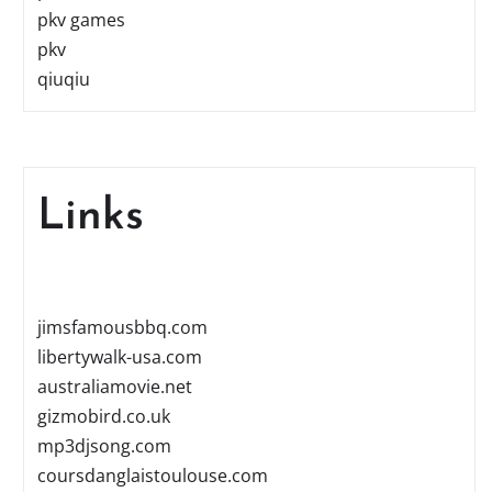
pkv games
pkv
qiuqiu
Links
jimsfamousbbq.com
libertywalk-usa.com
australiamovie.net
gizmobird.co.uk
mp3djsong.com
coursdanglaistoulouse.com