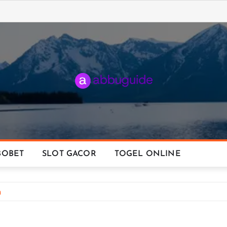
BOBET
SLOT GACOR
TOGEL ONLINE
n