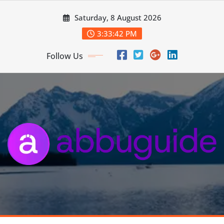
Skip
Saturday, 8 August 2026
to
content
3:33:43 PM
Follow Us