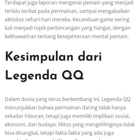
Terdapat juga laporan mengenai pemain yang menjadi
terlalu terikat pada permainan, sampai mengabaikan
aktivitas sehari-hari mereka. Kecanduan game sering
kali menjadi topik perbincangan yang hangat, dengan
kekhawatiran tentang kesejahteraan mental pemain.
Kesimpulan dari
Legenda QQ
Dalam dunia yang terus berkembang ini, Legenda QQ
menunjukkan bahwa permainan daring tidak hanya
sekadar hiburan, tetapi juga memiliki implikasi sosial,
ekonomi, dan budaya. Mitos yang mengelilinginya tidak
bisa disangkal, tetapi fakta-fakta yang ada juga