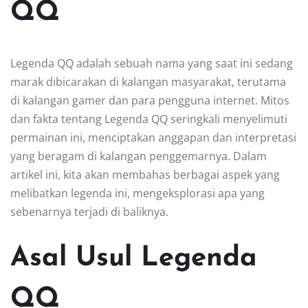
QQ
Legenda QQ adalah sebuah nama yang saat ini sedang
marak dibicarakan di kalangan masyarakat, terutama
di kalangan gamer dan para pengguna internet. Mitos
dan fakta tentang Legenda QQ seringkali menyelimuti
permainan ini, menciptakan anggapan dan interpretasi
yang beragam di kalangan penggemarnya. Dalam
artikel ini, kita akan membahas berbagai aspek yang
melibatkan legenda ini, mengeksplorasi apa yang
sebenarnya terjadi di baliknya.
Asal Usul Legenda
QQ