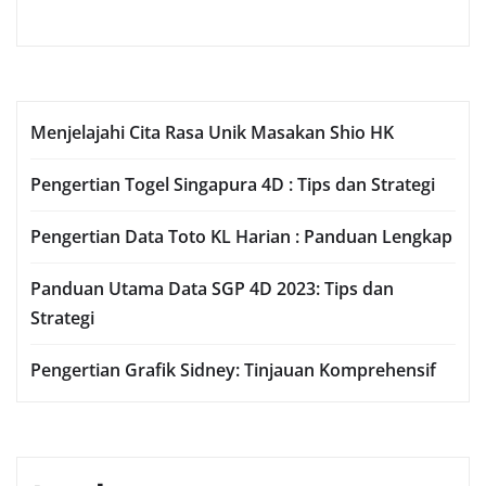
Menjelajahi Cita Rasa Unik Masakan Shio HK
Pengertian Togel Singapura 4D : Tips dan Strategi
Pengertian Data Toto KL Harian : Panduan Lengkap
Panduan Utama Data SGP 4D 2023: Tips dan
Strategi
Pengertian Grafik Sidney: Tinjauan Komprehensif