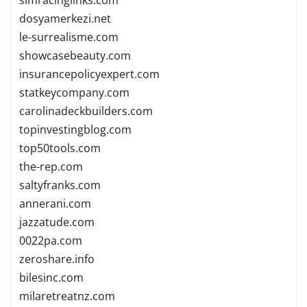
dosyamerkezi.net
le-surrealisme.com
showcasebeauty.com
insurancepolicyexpert.com
statkeycompany.com
carolinadeckbuilders.com
topinvestingblog.com
top50tools.com
the-rep.com
saltyfranks.com
annerani.com
jazzatude.com
0022pa.com
zeroshare.info
bilesinc.com
milaretreatnz.com