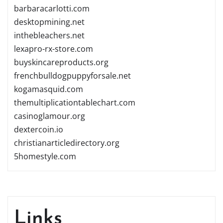
barbaracarlotti.com
desktopmining.net
inthebleachers.net
lexapro-rx-store.com
buyskincareproducts.org
frenchbulldogpuppyforsale.net
kogamasquid.com
themultiplicationtablechart.com
casinoglamour.org
dextercoin.io
christianarticledirectory.org
5homestyle.com
Links