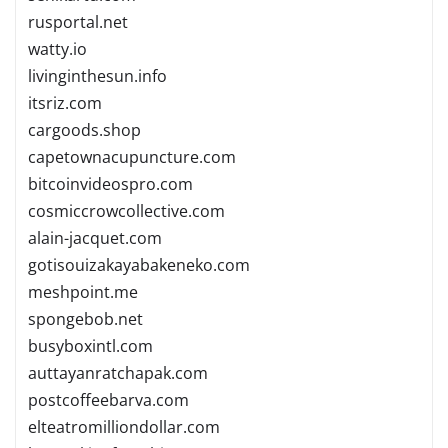
rusportal.net
watty.io
livinginthesun.info
itsriz.com
cargoods.shop
capetownacupuncture.com
bitcoinvideospro.com
cosmiccrowcollective.com
alain-jacquet.com
gotisouizakayabakeneko.com
meshpoint.me
spongebob.net
busyboxintl.com
auttayanratchapak.com
postcoffeebarva.com
elteatromilliondollar.com