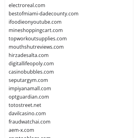
electroreal.com
bestofmiami-dadecounty.com
ifoodieonyoutube.com
mineshoppingcart.com
topworkoutsupplies.com
mouthshutreviews.com
hirzadesalta.com
digitallifeopoly.com
casinobubbles.com
seputargym.com
impiyanamall.com
optguardian.com
totostreet.net
davilcasino.com
fraudwatchai.com
aem-x.com