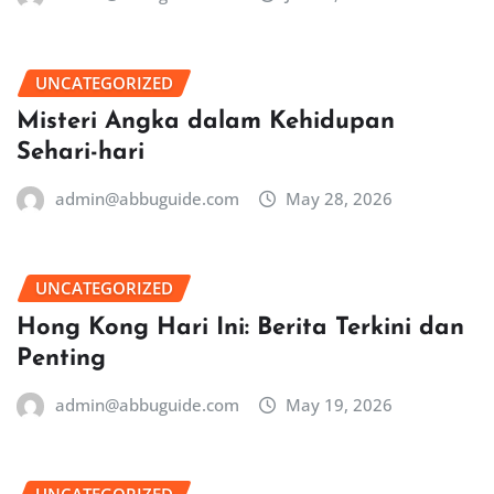
UNCATEGORIZED
Misteri Angka dalam Kehidupan
Sehari-hari
admin@abbuguide.com
May 28, 2026
UNCATEGORIZED
Hong Kong Hari Ini: Berita Terkini dan
Penting
admin@abbuguide.com
May 19, 2026
UNCATEGORIZED