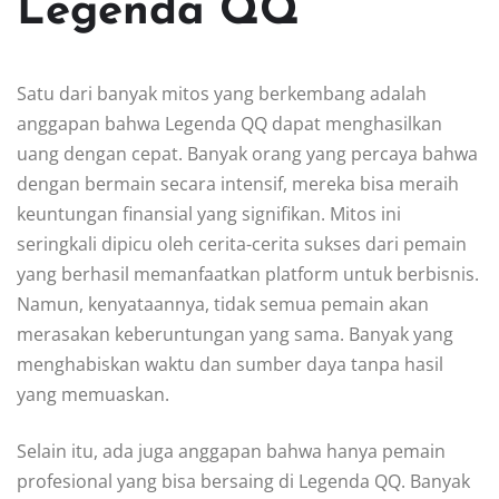
Legenda QQ
Satu dari banyak mitos yang berkembang adalah
anggapan bahwa Legenda QQ dapat menghasilkan
uang dengan cepat. Banyak orang yang percaya bahwa
dengan bermain secara intensif, mereka bisa meraih
keuntungan finansial yang signifikan. Mitos ini
seringkali dipicu oleh cerita-cerita sukses dari pemain
yang berhasil memanfaatkan platform untuk berbisnis.
Namun, kenyataannya, tidak semua pemain akan
merasakan keberuntungan yang sama. Banyak yang
menghabiskan waktu dan sumber daya tanpa hasil
yang memuaskan.
Selain itu, ada juga anggapan bahwa hanya pemain
profesional yang bisa bersaing di Legenda QQ. Banyak