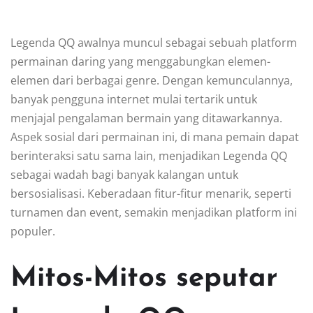
Legenda QQ awalnya muncul sebagai sebuah platform
permainan daring yang menggabungkan elemen-
elemen dari berbagai genre. Dengan kemunculannya,
banyak pengguna internet mulai tertarik untuk
menjajal pengalaman bermain yang ditawarkannya.
Aspek sosial dari permainan ini, di mana pemain dapat
berinteraksi satu sama lain, menjadikan Legenda QQ
sebagai wadah bagi banyak kalangan untuk
bersosialisasi. Keberadaan fitur-fitur menarik, seperti
turnamen dan event, semakin menjadikan platform ini
populer.
Mitos-Mitos seputar