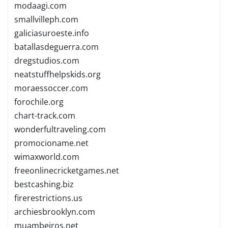
modaagi.com
smallvilleph.com
galiciasuroeste.info
batallasdeguerra.com
dregstudios.com
neatstuffhelpskids.org
moraessoccer.com
forochile.org
chart-track.com
wonderfultraveling.com
promocioname.net
wimaxworld.com
freeonlinecricketgames.net
bestcashing.biz
firerestrictions.us
archiesbrooklyn.com
muambeiros.net