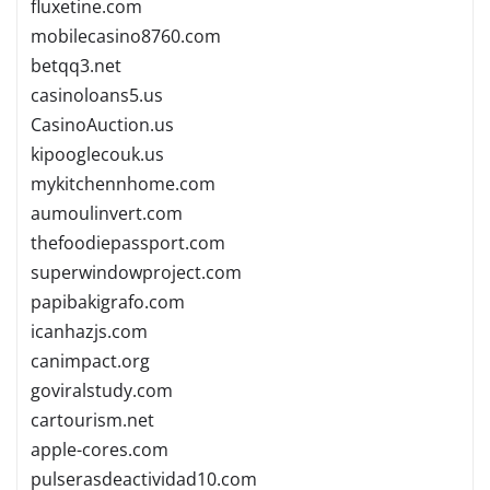
fluxetine.com
mobilecasino8760.com
betqq3.net
casinoloans5.us
CasinoAuction.us
kipooglecouk.us
mykitchennhome.com
aumoulinvert.com
thefoodiepassport.com
superwindowproject.com
papibakigrafo.com
icanhazjs.com
canimpact.org
goviralstudy.com
cartourism.net
apple-cores.com
pulserasdeactividad10.com