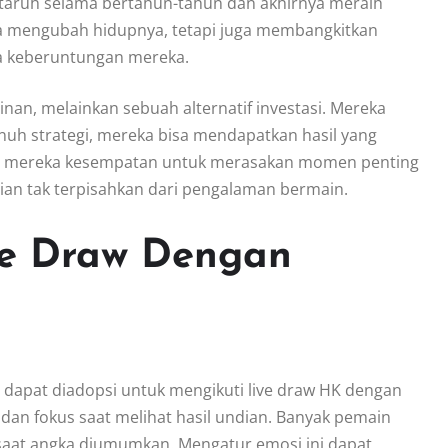
rtaruh selama bertahun-tahun dan akhirnya meraih
ya mengubah hidupnya, tetapi juga membangkitkan
a keberuntungan mereka.
inan, melainkan sebuah alternatif investasi. Mereka
uh strategi, mereka bisa mendapatkan hasil yang
ikan mereka kesempatan untuk merasakan momen penting
agian tak terpisahkan dari pengalaman bermain.
ive Draw Dengan
 dapat diadopsi untuk mengikuti live draw HK dengan
g dan fokus saat melihat hasil undian. Banyak pemain
 saat angka diumumkan. Mengatur emosi ini dapat