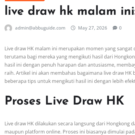
live draw hk malam ini:
admin@abbuguide.com
May 27, 2026
0
Live draw HK malam ini merupakan momen yang sangat d
terutama bagi mereka yang mengikuti hasil dari Hongko
hasil ini dengan penuh harapan dan antusiasme, memb
raih. Artikel ini akan membahas bagaimana live draw HK 
beberapa tips untuk mengikuti hasil ini dengan lebih efekt
Proses Live Draw HK
Live draw HK dilakukan secara langsung dari Hongkong dan 
maupun platform online. Proses ini biasanya dimulai pad