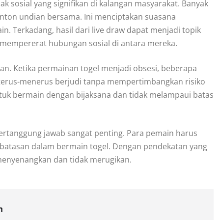
k sosial yang signifikan di kalangan masyarakat. Banyak
nton undian bersama. Ini menciptakan suasana
 Terkadang, hasil dari live draw dapat menjadi topik
 mempererat hubungan sosial di antara mereka.
ikan. Ketika permainan togel menjadi obsesi, beberapa
 terus-menerus berjudi tanpa mempertimbangkan risiko
 untuk bermain dengan bijaksana dan tidak melampaui batas
bertanggung jawab sangat penting. Para pemain harus
n batasan dalam bermain togel. Dengan pendekatan yang
 menyenangkan dan tidak merugikan.
m