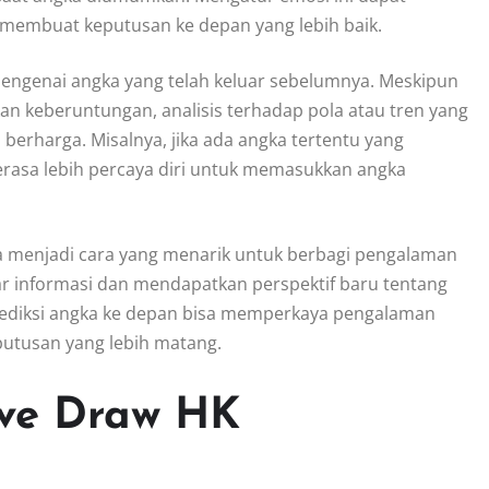
 membuat keputusan ke depan yang lebih baik.
 mengenai angka yang telah keluar sebelumnya. Meskipun
n keberuntungan, analisis terhadap pola atau tren yang
erharga. Misalnya, jika ada angka tertentu yang
asa lebih percaya diri untuk memasukkan angka
a menjadi cara yang menarik untuk berbagi pengalaman
kar informasi dan mendapatkan perspektif baru tentang
 prediksi angka ke depan bisa memperkaya pengalaman
tusan yang lebih matang.
ive Draw HK