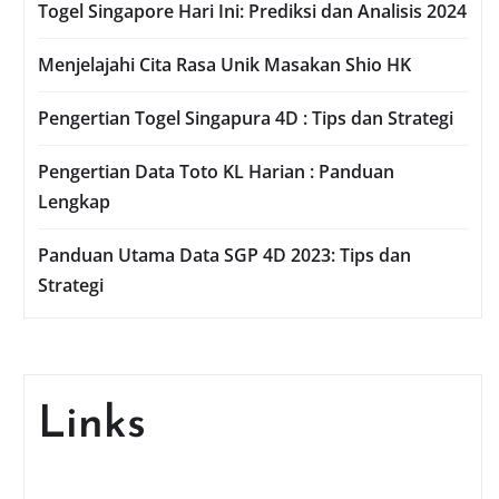
Togel Singapore Hari Ini: Prediksi dan Analisis 2024
Menjelajahi Cita Rasa Unik Masakan Shio HK
Pengertian Togel Singapura 4D : Tips dan Strategi
Pengertian Data Toto KL Harian : Panduan
Lengkap
Panduan Utama Data SGP 4D 2023: Tips dan
Strategi
Links