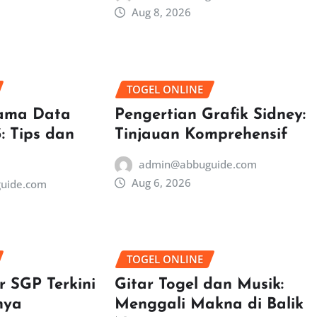
Aug 8, 2026
TOGEL ONLINE
ama Data
Pengertian Grafik Sidney:
: Tips dan
Tinjauan Komprehensif
admin@abbuguide.com
Aug 6, 2026
uide.com
TOGEL ONLINE
 SGP Terkini
Gitar Togel dan Musik:
nya
Menggali Makna di Balik