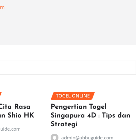
om
TOGEL ONLINE
Cita Rasa
Pengertian Togel
n Shio HK
Singapura 4D : Tips dan
Strategi
uide.com
admin@abbuguide.com