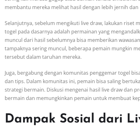
membantu mereka melihat hasil dengan lebih jernih dan
Selanjutnya, sebelum mengikuti live draw, lakukan riset
togel pada dasarnya adalah permainan yang mengandalka
muncul dari hasil sebelumnya bisa memberikan wawasan b
tampaknya sering muncul, beberapa pemain mungkin mer
tersebut dalam taruhan mereka.
Juga, bergabung dengan komunitas penggemar togel bis
dan tips. Dalam komunitas ini, pemain bisa saling bertu
strategi bermain. Diskusi mengenai hasil live draw dan
bermain dan memungkinkan pemain untuk membuat kepu
Dampak Sosial dari L