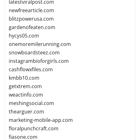
latestviralpost.com
newfreearticle.com
blitzpowerusa.com
gardenofeaten.com
hycys05.com
onemoremilerunning.com
snowboardsteez.com
instagrambioforgirls.com
cashflowxfiles.com
kmbb10.com
getxtrem.com
weactinfo.com
meshingsocial.com
thearguer.com
marketing-mobile-app.com
floralpunchcraft.com
fiasone.com