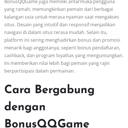
BonusQQGame juga memiliki antarmuka pengguna
yang ramah, memungkinkan pemain dari berbagai
kalangan usia untuk merasa nyaman saat mengakses
situs. Desain yang intuitif dan responsif menjadikan
navigasi di dalam situs terasa mudah. Selain itu,
platform ini sering menghadirkan bonus dan promosi
menarik bagi anggotanya, seperti bonus pendaftaran,
cashback, dan program loyalitas yang menguntungkan.
Ini memberikan nilai lebih bagi pemain yang rajin
berpartisipasi dalam permainan.
Cara Bergabung
dengan
BonusQQGame