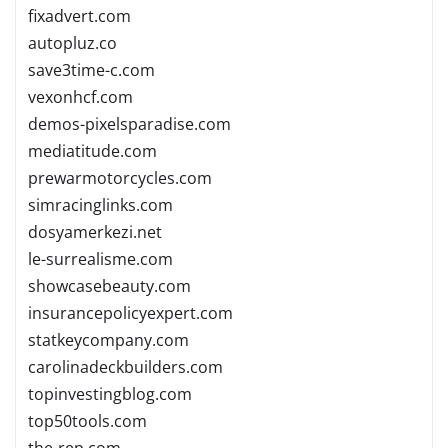
fixadvert.com
autopluz.co
save3time-c.com
vexonhcf.com
demos-pixelsparadise.com
mediatitude.com
prewarmotorcycles.com
simracinglinks.com
dosyamerkezi.net
le-surrealisme.com
showcasebeauty.com
insurancepolicyexpert.com
statkeycompany.com
carolinadeckbuilders.com
topinvestingblog.com
top50tools.com
the-rep.com