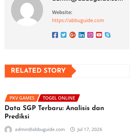
Website:
https://abbuguide.com
RELATED STORY
PKV GAMES
TOGEL ONLINE
Data SGP Terbaru: Analisis dan
Prediksi
admin@abbuguide.com
Jul 17, 2026