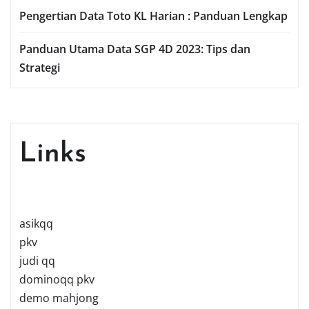
Pengertian Data Toto KL Harian : Panduan Lengkap
Panduan Utama Data SGP 4D 2023: Tips dan
Strategi
Links
asikqq
pkv
judi qq
dominoqq pkv
demo mahjong