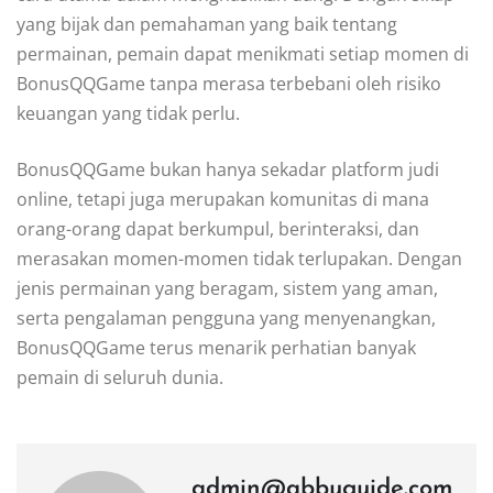
yang bijak dan pemahaman yang baik tentang
permainan, pemain dapat menikmati setiap momen di
BonusQQGame tanpa merasa terbebani oleh risiko
keuangan yang tidak perlu.
BonusQQGame bukan hanya sekadar platform judi
online, tetapi juga merupakan komunitas di mana
orang-orang dapat berkumpul, berinteraksi, dan
merasakan momen-momen tidak terlupakan. Dengan
jenis permainan yang beragam, sistem yang aman,
serta pengalaman pengguna yang menyenangkan,
BonusQQGame terus menarik perhatian banyak
pemain di seluruh dunia.
admin@abbuguide.com