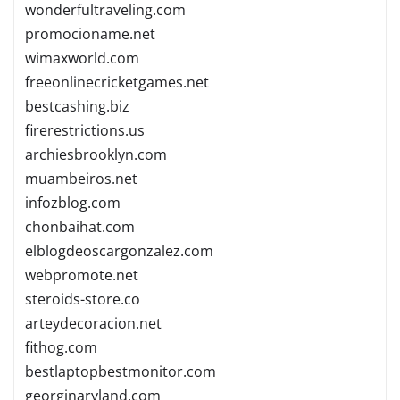
wonderfultraveling.com
promocioname.net
wimaxworld.com
freeonlinecricketgames.net
bestcashing.biz
firerestrictions.us
archiesbrooklyn.com
muambeiros.net
infozblog.com
chonbaihat.com
elblogdeoscargonzalez.com
webpromote.net
steroids-store.co
arteydecoracion.net
fithog.com
bestlaptopbestmonitor.com
georginaryland.com