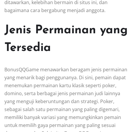
ditawarkan, kelebihan bermain di situs ini, dan
bagaimana cara bergabung menjadi anggota.
Jenis Permainan yang
Tersedia
BonusQQGame menawarkan beragam jenis permainan
yang menarik bagi penggunanya. Di sini, pemain dapat
menemukan permainan kartu klasik seperti poker,
domino, serta berbagai jenis permainan judi lainnya
yang menguji keberuntungan dan strategi. Poker,
sebagai salah satu permainan yang paling digemari,
memiliki banyak variasi yang memungkinkan pemain
untuk memilih gaya permainan yang paling sesuai