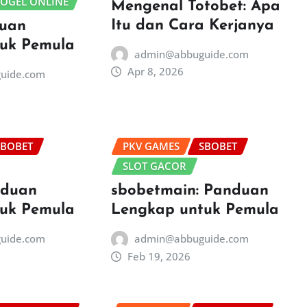
TOGEL ONLINE
Mengenal Totobet: Apa
Itu dan Cara Kerjanya
duan
uk Pemula
admin@abbuguide.com
Apr 8, 2026
uide.com
SBOBET
PKV GAMES
SBOBET
SLOT GACOR
nduan
sbobetmain: Panduan
uk Pemula
Lengkap untuk Pemula
uide.com
admin@abbuguide.com
Feb 19, 2026