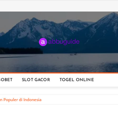
BOBET
SLOT GACOR
TOGEL ONLINE
 Populer di Indonesia