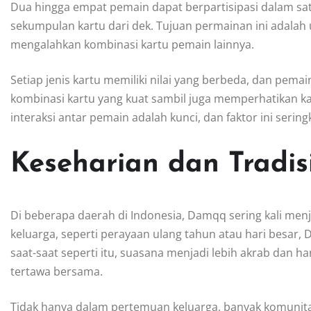
Dua hingga empat pemain dapat berpartisipasi dalam sa
sekumpulan kartu dari dek. Tujuan permainan ini adalah
mengalahkan kombinasi kartu pemain lainnya.
Setiap jenis kartu memiliki nilai yang berbeda, dan pem
kombinasi kartu yang kuat sambil juga memperhatikan ka
interaksi antar pemain adalah kunci, dan faktor ini seri
Keseharian dan Tradi
Di beberapa daerah di Indonesia, Damqq sering kali menj
keluarga, seperti perayaan ulang tahun atau hari besar,
saat-saat seperti itu, suasana menjadi lebih akrab dan ha
tertawa bersama.
Tidak hanya dalam pertemuan keluarga, banyak komunitas