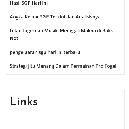
Hasil SGP Hari Ini
Angka Keluar SGP Terkini dan Analisisnya
Gitar Togel dan Musik: Menggali Makna di Balik
Not
pengeluaran sgp hari ini terbaru
Strategi Jitu Menang Dalam Permainan Pro Togel
Links