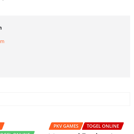
m
om
PKV GAMES
TOGEL ONLINE