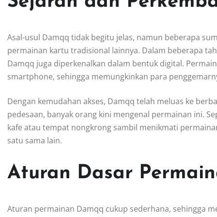
Sejarah dan Perkem
Asal-usul Damqq tidak begitu jelas, namun beberapa sum
permainan kartu tradisional lainnya. Dalam beberapa ta
Damqq juga diperkenalkan dalam bentuk digital. Permainan
smartphone, sehingga memungkinkan para penggemarnya
Dengan kemudahan akses, Damqq telah meluas ke berbaga
pedesaan, banyak orang kini mengenal permainan ini. Sep
kafe atau tempat nongkrong sambil menikmati permain
satu sama lain.
Aturan Dasar Permai
Aturan permainan Damqq cukup sederhana, sehingga m