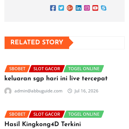
RELATED STORY
SBOBET
SLOT GACOR
TOGEL ONLINE
keluaran sgp hari ini live tercepat
admin@abbuguide.com
Jul 16, 2026
SBOBET
SLOT GACOR
TOGEL ONLINE
Hasil Kingkong4D Terkini