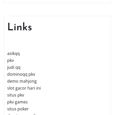
Links
asikqq
pkv
judi qq
dominoqq pkv
demo mahjong
slot gacor hari ini
situs pkv
pkv games
situs poker