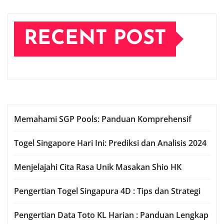
RECENT POST
Memahami SGP Pools: Panduan Komprehensif
Togel Singapore Hari Ini: Prediksi dan Analisis 2024
Menjelajahi Cita Rasa Unik Masakan Shio HK
Pengertian Togel Singapura 4D : Tips dan Strategi
Pengertian Data Toto KL Harian : Panduan Lengkap