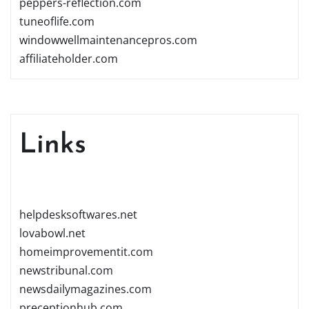
peppers-reflection.com
tuneoflife.com
windowwellmaintenancepros.com
affiliateholder.com
Links
helpdesksoftwares.net
lovabowl.net
homeimprovementit.com
newstribunal.com
newsdailymagazines.com
preceptionhub.com