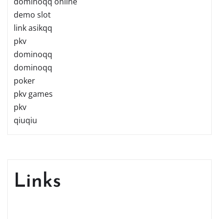
dominoqq online
demo slot
link asikqq
pkv
dominoqq
dominoqq
poker
pkv games
pkv
qiuqiu
Links