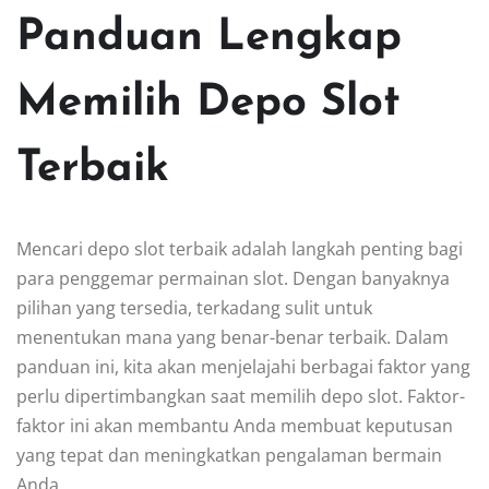
Panduan Lengkap
Memilih Depo Slot
Terbaik
Mencari depo slot terbaik adalah langkah penting bagi
para penggemar permainan slot. Dengan banyaknya
pilihan yang tersedia, terkadang sulit untuk
menentukan mana yang benar-benar terbaik. Dalam
panduan ini, kita akan menjelajahi berbagai faktor yang
perlu dipertimbangkan saat memilih depo slot. Faktor-
faktor ini akan membantu Anda membuat keputusan
yang tepat dan meningkatkan pengalaman bermain
Anda.