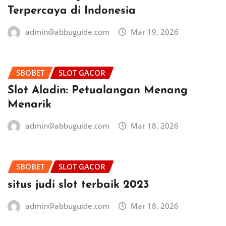
Terpercaya di Indonesia
admin@abbuguide.com
Mar 19, 2026
SBOBET
SLOT GACOR
Slot Aladin: Petualangan Menang
Menarik
admin@abbuguide.com
Mar 18, 2026
SBOBET
SLOT GACOR
situs judi slot terbaik 2023
admin@abbuguide.com
Mar 18, 2026