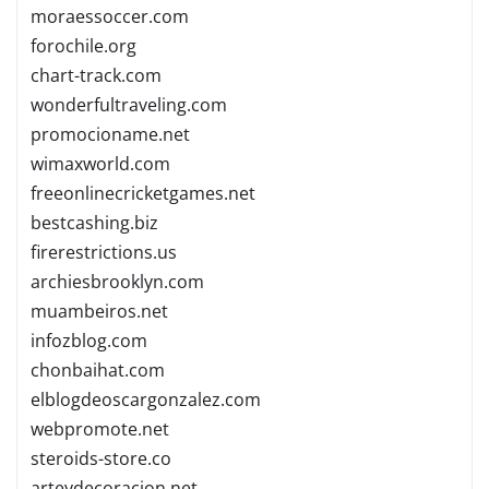
moraessoccer.com
forochile.org
chart-track.com
wonderfultraveling.com
promocioname.net
wimaxworld.com
freeonlinecricketgames.net
bestcashing.biz
firerestrictions.us
archiesbrooklyn.com
muambeiros.net
infozblog.com
chonbaihat.com
elblogdeoscargonzalez.com
webpromote.net
steroids-store.co
arteydecoracion.net