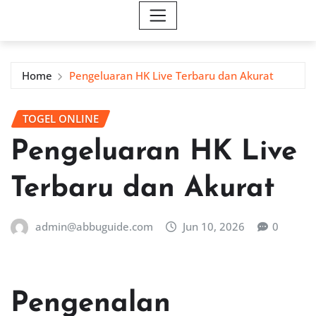
Home
Pengeluaran HK Live Terbaru dan Akurat
TOGEL ONLINE
Pengeluaran HK Live
Terbaru dan Akurat
admin@abbuguide.com
Jun 10, 2026
0
Pengenalan