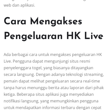
web dan aplikasi.
Cara Mengakses
Pengeluaran HK Live
Ada berbagai cara untuk mengakses pengeluaran HK
Live. Pengguna dapat mengunjungi situs resmi
penyelenggara togel, yang biasanya ditayangkan
secara langsung. Dengan adanya teknologi streaming,
pemain dapat melihat pengeluaran secara real-time
tanpa harus menunggu berita atau laporan dari pihak
ketiga. Beberapa situs aplikasi juga menyediakan
notifikasi langsung, yang memungkinkan pengguna
untuk mendapatkan informasi terbaru dengan cepat