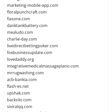
marketing-mobile-app.com
floralpunchcraft.com
fiasone.com
danktankbattery.com
mealudo.com
charlie-day.com
livedirectbettingpoker.com
foxbusinessupdate.com
lovedaddy.org
integrativemedicalmassageplano.com
mrrugwashing.com
acb-bankia.com
flash-es.net
upshak.com
backsilo.com
siviralqq.com