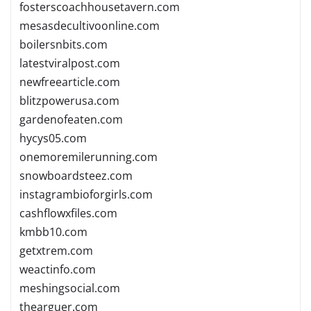
fosterscoachhousetavern.com
mesasdecultivoonline.com
boilersnbits.com
latestviralpost.com
newfreearticle.com
blitzpowerusa.com
gardenofeaten.com
hycys05.com
onemoremilerunning.com
snowboardsteez.com
instagrambioforgirls.com
cashflowxfiles.com
kmbb10.com
getxtrem.com
weactinfo.com
meshingsocial.com
thearguer.com