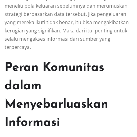
meneliti pola keluaran sebelumnya dan merumuskan
strategi berdasarkan data tersebut. Jika pengeluaran
yang mereka ikuti tidak benar, itu bisa mengakibatkan
kerugian yang signifikan. Maka dari itu, penting untuk
selalu mengakses informasi dari sumber yang
terpercaya.
Peran Komunitas
dalam
Menyebarluaskan
Informasi