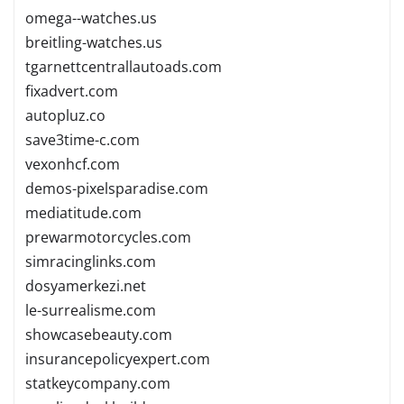
omega--watches.us
breitling-watches.us
tgarnettcentrallautoads.com
fixadvert.com
autopluz.co
save3time-c.com
vexonhcf.com
demos-pixelsparadise.com
mediatitude.com
prewarmotorcycles.com
simracinglinks.com
dosyamerkezi.net
le-surrealisme.com
showcasebeauty.com
insurancepolicyexpert.com
statkeycompany.com