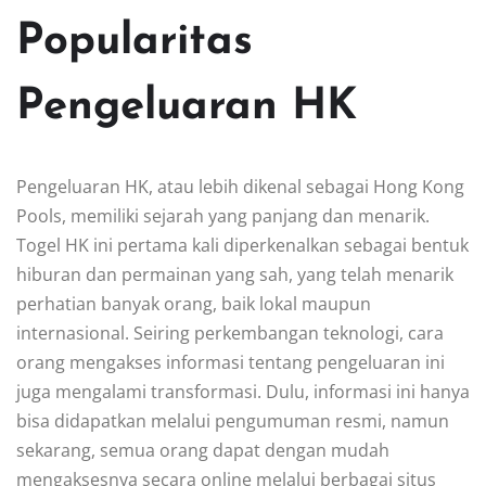
Popularitas
Pengeluaran HK
Pengeluaran HK, atau lebih dikenal sebagai Hong Kong
Pools, memiliki sejarah yang panjang dan menarik.
Togel HK ini pertama kali diperkenalkan sebagai bentuk
hiburan dan permainan yang sah, yang telah menarik
perhatian banyak orang, baik lokal maupun
internasional. Seiring perkembangan teknologi, cara
orang mengakses informasi tentang pengeluaran ini
juga mengalami transformasi. Dulu, informasi ini hanya
bisa didapatkan melalui pengumuman resmi, namun
sekarang, semua orang dapat dengan mudah
mengaksesnya secara online melalui berbagai situs