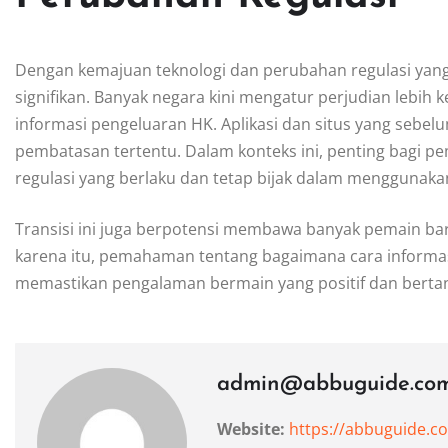
Dengan kemajuan teknologi dan perubahan regulasi yang 
signifikan. Banyak negara kini mengatur perjudian lebih
informasi pengeluaran HK. Aplikasi dan situs yang seb
pembatasan tertentu. Dalam konteks ini, penting bagi pe
regulasi yang berlaku dan tetap bijak dalam menggunaka
Transisi ini juga berpotensi membawa banyak pemain baru
karena itu, pemahaman tentang bagaimana cara informas
memastikan pengalaman bermain yang positif dan berta
admin@abbuguide.co
Website:
https://abbuguide.c