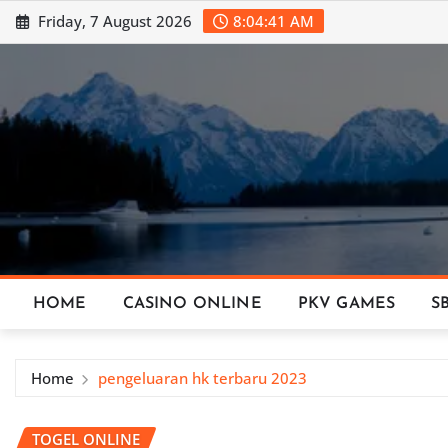
Skip
Friday, 7 August 2026
8:04:42 AM
to
content
HOME
CASINO ONLINE
PKV GAMES
S
Home
pengeluaran hk terbaru 2023
TOGEL ONLINE