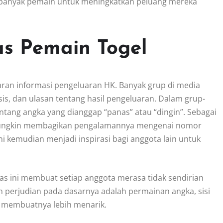
tu banyak pemain untuk meningkatkan peluang mereka
s Pemain Togel
ran informasi pengeluaran HK. Banyak grup di media
isis, dan ulasan tentang hasil pengeluaran. Dalam grup-
entang angka yang dianggap “panas” atau “dingin”. Sebagai
 mungkin membagikan pengalamannya mengenai nomor
ni kemudian menjadi inspirasi bagi anggota lain untuk
as ini membuat setiap anggota merasa tidak sendirian
 perjudian pada dasarnya adalah permainan angka, sisi
i membuatnya lebih menarik.