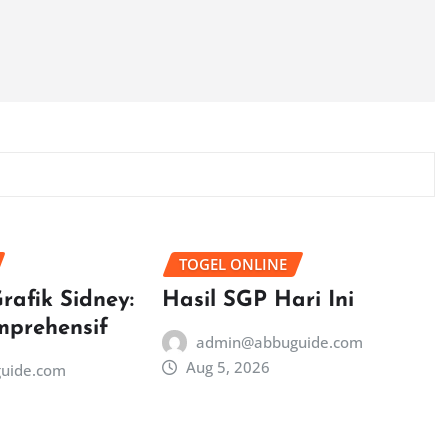
TOGEL ONLINE
rafik Sidney:
Hasil SGP Hari Ini
mprehensif
admin@abbuguide.com
Aug 5, 2026
uide.com