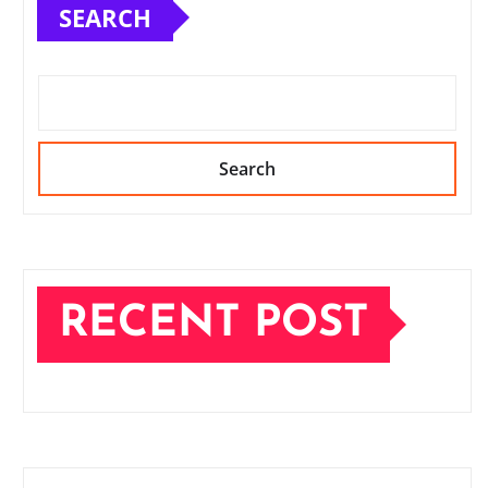
SEARCH
Search
RECENT POST