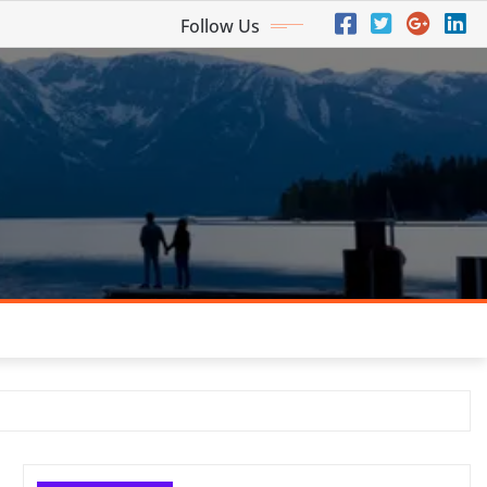
Follow Us