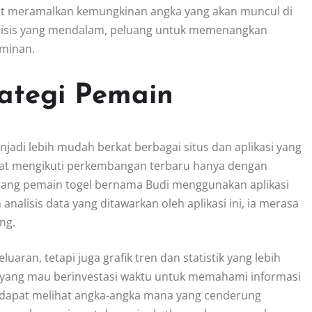
at meramalkan kemungkinan angka yang akan muncul di
nalisis yang mendalam, peluang untuk memenangkan
aminan.
ategi Pemain
njadi lebih mudah berkat berbagai situs dan aplikasi yang
apat mengikuti perkembangan terbaru hanya dengan
ang pemain togel bernama Budi menggunakan aplikasi
nalisis data yang ditawarkan oleh aplikasi ini, ia merasa
ng.
aran, tetapi juga grafik tren dan statistik yang lebih
yang mau berinvestasi waktu untuk memahami informasi
 dapat melihat angka-angka mana yang cenderung