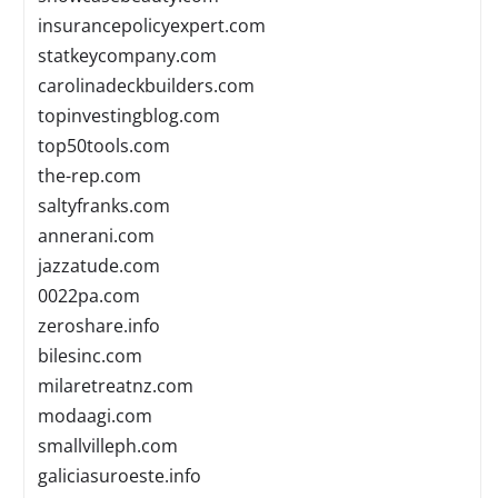
insurancepolicyexpert.com
statkeycompany.com
carolinadeckbuilders.com
topinvestingblog.com
top50tools.com
the-rep.com
saltyfranks.com
annerani.com
jazzatude.com
0022pa.com
zeroshare.info
bilesinc.com
milaretreatnz.com
modaagi.com
smallvilleph.com
galiciasuroeste.info