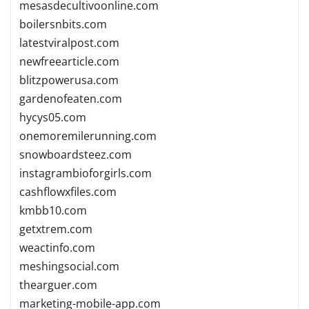
mesasdecultivoonline.com
boilersnbits.com
latestviralpost.com
newfreearticle.com
blitzpowerusa.com
gardenofeaten.com
hycys05.com
onemoremilerunning.com
snowboardsteez.com
instagrambioforgirls.com
cashflowxfiles.com
kmbb10.com
getxtrem.com
weactinfo.com
meshingsocial.com
thearguer.com
marketing-mobile-app.com