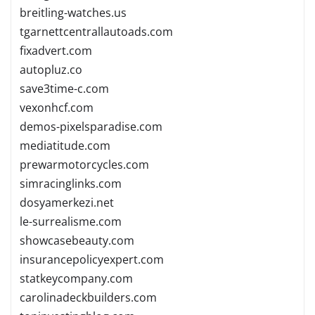
breitling-watches.us
tgarnettcentrallautoads.com
fixadvert.com
autopluz.co
save3time-c.com
vexonhcf.com
demos-pixelsparadise.com
mediatitude.com
prewarmotorcycles.com
simracinglinks.com
dosyamerkezi.net
le-surrealisme.com
showcasebeauty.com
insurancepolicyexpert.com
statkeycompany.com
carolinadeckbuilders.com