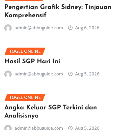
Pengertian Grafik Sidney: Tinjauan
Komprehensif
admin@abbuguide.com
Aug 6, 2026
TOGEL ONLINE
Hasil SGP Hari Ini
admin@abbuguide.com
Aug 5, 2026
TOGEL ONLINE
Angka Keluar SGP Terkini dan
Analisisnya
admin@abbuguide.com
Aug 5, 2026