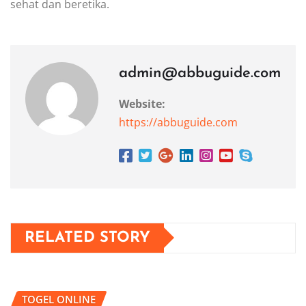
sehat dan beretika.
admin@abbuguide.com
Website:
https://abbuguide.com
RELATED STORY
TOGEL ONLINE