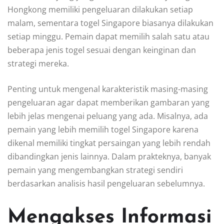
Hongkong memiliki pengeluaran dilakukan setiap
malam, sementara togel Singapore biasanya dilakukan
setiap minggu. Pemain dapat memilih salah satu atau
beberapa jenis togel sesuai dengan keinginan dan
strategi mereka.
Penting untuk mengenal karakteristik masing-masing
pengeluaran agar dapat memberikan gambaran yang
lebih jelas mengenai peluang yang ada. Misalnya, ada
pemain yang lebih memilih togel Singapore karena
dikenal memiliki tingkat persaingan yang lebih rendah
dibandingkan jenis lainnya. Dalam prakteknya, banyak
pemain yang mengembangkan strategi sendiri
berdasarkan analisis hasil pengeluaran sebelumnya.
Mengakses Informasi