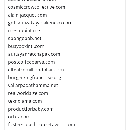
cosmiccrowcollective.com
alain-jacquet.com
gotisouizakayabakeneko.com
meshpoint.me
spongebob.net
busyboxintl.com
auttayanratchapak.com
postcoffeebarva.com
elteatromilliondollar.com
burgerkingfranchise.org
vallarpadathamma.net
realworldsize.com
teknolama.com
productforbaby.com
orb-z.com
fosterscoachhousetavern.com