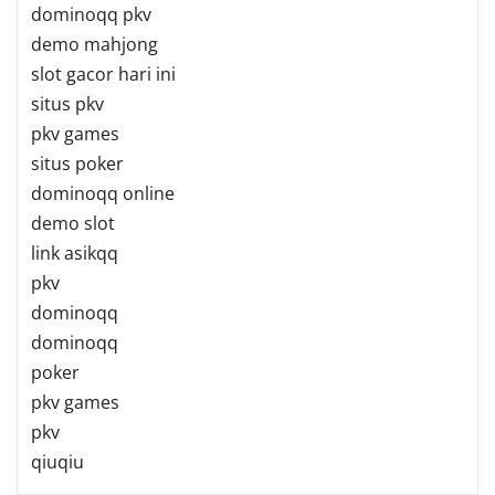
dominoqq pkv
demo mahjong
slot gacor hari ini
situs pkv
pkv games
situs poker
dominoqq online
demo slot
link asikqq
pkv
dominoqq
dominoqq
poker
pkv games
pkv
qiuqiu