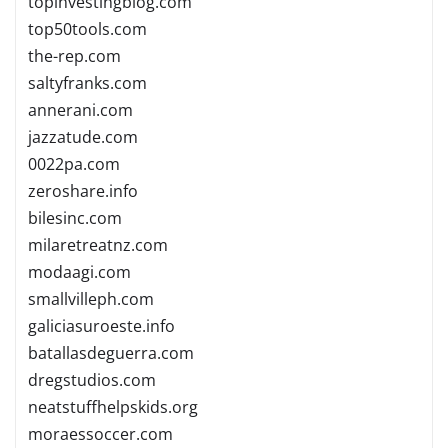
topinvestingblog.com
top50tools.com
the-rep.com
saltyfranks.com
annerani.com
jazzatude.com
0022pa.com
zeroshare.info
bilesinc.com
milaretreatnz.com
modaagi.com
smallvilleph.com
galiciasuroeste.info
batallasdeguerra.com
dregstudios.com
neatstuffhelpskids.org
moraessoccer.com