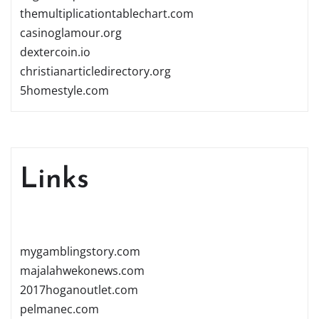
themultiplicationtablechart.com
casinoglamour.org
dextercoin.io
christianarticledirectory.org
5homestyle.com
Links
mygamblingstory.com
majalahwekonews.com
2017hoganoutlet.com
pelmanec.com