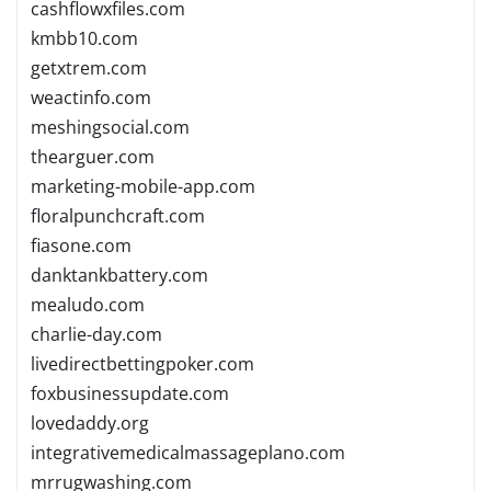
cashflowxfiles.com
kmbb10.com
getxtrem.com
weactinfo.com
meshingsocial.com
thearguer.com
marketing-mobile-app.com
floralpunchcraft.com
fiasone.com
danktankbattery.com
mealudo.com
charlie-day.com
livedirectbettingpoker.com
foxbusinessupdate.com
lovedaddy.org
integrativemedicalmassageplano.com
mrrugwashing.com