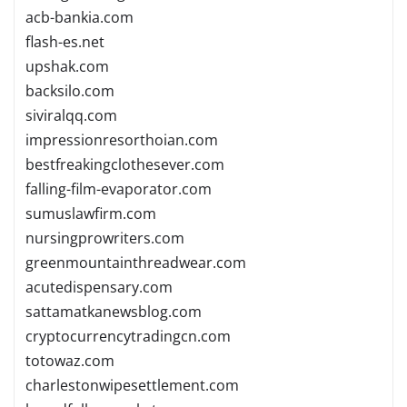
acb-bankia.com
flash-es.net
upshak.com
backsilo.com
siviralqq.com
impressionresorthoian.com
bestfreakingclothesever.com
falling-film-evaporator.com
sumuslawfirm.com
nursingprowriters.com
greenmountainthreadwear.com
acutedispensary.com
sattamatkanewsblog.com
cryptocurrencytradingcn.com
totowaz.com
charlestonwipesettlement.com