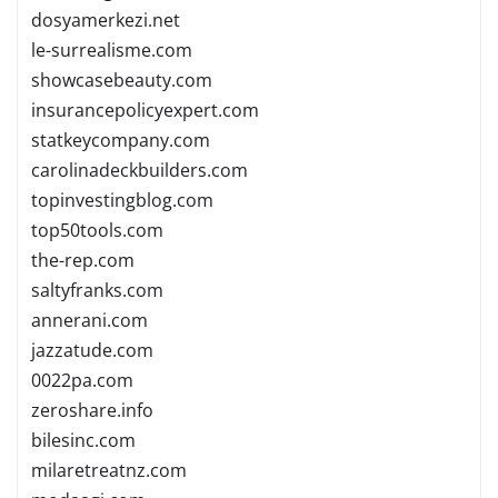
dosyamerkezi.net
le-surrealisme.com
showcasebeauty.com
insurancepolicyexpert.com
statkeycompany.com
carolinadeckbuilders.com
topinvestingblog.com
top50tools.com
the-rep.com
saltyfranks.com
annerani.com
jazzatude.com
0022pa.com
zeroshare.info
bilesinc.com
milaretreatnz.com