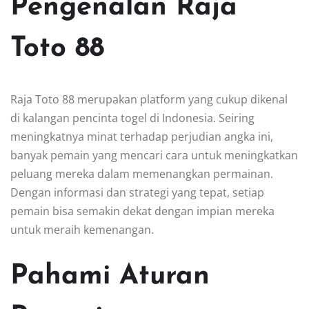
Pengenalan Raja
Toto 88
Raja Toto 88 merupakan platform yang cukup dikenal
di kalangan pencinta togel di Indonesia. Seiring
meningkatnya minat terhadap perjudian angka ini,
banyak pemain yang mencari cara untuk meningkatkan
peluang mereka dalam memenangkan permainan.
Dengan informasi dan strategi yang tepat, setiap
pemain bisa semakin dekat dengan impian mereka
untuk meraih kemenangan.
Pahami Aturan