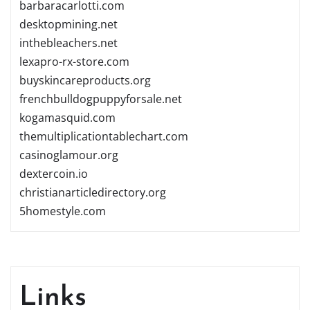
barbaracarlotti.com
desktopmining.net
inthebleachers.net
lexapro-rx-store.com
buyskincareproducts.org
frenchbulldogpuppyforsale.net
kogamasquid.com
themultiplicationtablechart.com
casinoglamour.org
dextercoin.io
christianarticledirectory.org
5homestyle.com
Links