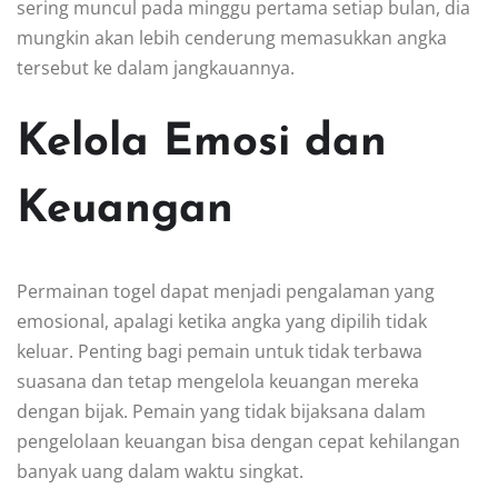
sering muncul pada minggu pertama setiap bulan, dia
mungkin akan lebih cenderung memasukkan angka
tersebut ke dalam jangkauannya.
Kelola Emosi dan
Keuangan
Permainan togel dapat menjadi pengalaman yang
emosional, apalagi ketika angka yang dipilih tidak
keluar. Penting bagi pemain untuk tidak terbawa
suasana dan tetap mengelola keuangan mereka
dengan bijak. Pemain yang tidak bijaksana dalam
pengelolaan keuangan bisa dengan cepat kehilangan
banyak uang dalam waktu singkat.