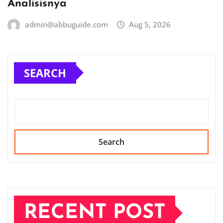
Analisisnya
admin@abbuguide.com
Aug 5, 2026
SEARCH
Search
RECENT POST