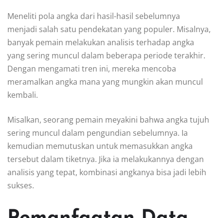
Meneliti pola angka dari hasil-hasil sebelumnya
menjadi salah satu pendekatan yang populer. Misalnya,
banyak pemain melakukan analisis terhadap angka
yang sering muncul dalam beberapa periode terakhir.
Dengan mengamati tren ini, mereka mencoba
meramalkan angka mana yang mungkin akan muncul
kembali.
Misalkan, seorang pemain meyakini bahwa angka tujuh
sering muncul dalam pengundian sebelumnya. Ia
kemudian memutuskan untuk memasukkan angka
tersebut dalam tiketnya. Jika ia melakukannya dengan
analisis yang tepat, kombinasi angkanya bisa jadi lebih
sukses.