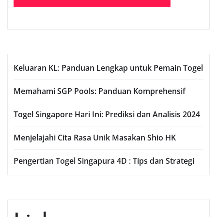
Keluaran KL: Panduan Lengkap untuk Pemain Togel
Memahami SGP Pools: Panduan Komprehensif
Togel Singapore Hari Ini: Prediksi dan Analisis 2024
Menjelajahi Cita Rasa Unik Masakan Shio HK
Pengertian Togel Singapura 4D : Tips dan Strategi