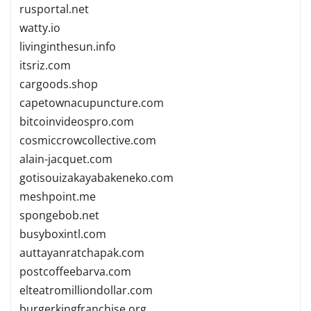
rusportal.net
watty.io
livinginthesun.info
itsriz.com
cargoods.shop
capetownacupuncture.com
bitcoinvideospro.com
cosmiccrowcollective.com
alain-jacquet.com
gotisouizakayabakeneko.com
meshpoint.me
spongebob.net
busyboxintl.com
auttayanratchapak.com
postcoffeebarva.com
elteatromilliondollar.com
burgerkingfranchise.org