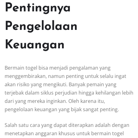
Pentingnya
Pengelolaan
Keuangan
Bermain togel bisa menjadi pengalaman yang
menggembirakan, namun penting untuk selalu ingat
akan risiko yang mengikuti. Banyak pemain yang
terjebak dalam siklus perjudian hingga kehilangan lebih
dari yang mereka inginkan. Oleh karena itu,
pengelolaan keuangan yang bijak sangat penting.
Salah satu cara yang dapat diterapkan adalah dengan
menetapkan anggaran khusus untuk bermain togel