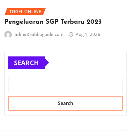
TOGEL ONLINE
Pengeluaran SGP Terbaru 2023
admin@abbuguide.com
Aug 1, 2026
SEARCH
Search