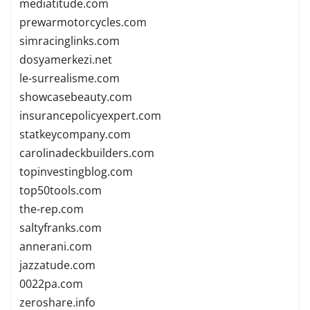
mediatitude.com
prewarmotorcycles.com
simracinglinks.com
dosyamerkezi.net
le-surrealisme.com
showcasebeauty.com
insurancepolicyexpert.com
statkeycompany.com
carolinadeckbuilders.com
topinvestingblog.com
top50tools.com
the-rep.com
saltyfranks.com
annerani.com
jazzatude.com
0022pa.com
zeroshare.info