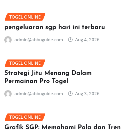
TOGEL ONLINE
pengeluaran sgp hari ini terbaru
admin@abbuguide.com
Aug 4, 2026
TOGEL ONLINE
Strategi Jitu Menang Dalam
Permainan Pro Togel
admin@abbuguide.com
Aug 3, 2026
TOGEL ONLINE
Grafik SGP: Memahami Pola dan Tren