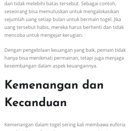
dan tidak melebihi batas tersebut. Sebagai contoh,
seseorang bisa memutuskan untuk mengalokasikan
sejumlah uang setiap bulan untuk bermain togel. Jika
uang tersebut habis, mereka harus berhenti dan tidak
mencoba untuk mengejar kerugian.
Dengan pengelolaan keuangan yang baik, pemain tidak
hanya bisa menikmati permainan, tetapi juga menjaga
keseimbangan dalam aspek keuangannya.
Kemenangan dan
Kecanduan
Kemenangan dalam togel sering kali membawa euforia