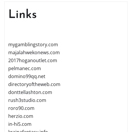
Links
mygamblingstory.com
majalahwekonews.com
2017hoganoutlet.com
pelmanec.com
domino99qq.net
directoryoftheweb.com
donttellashton.com
rush3studio.com
roro90.com
herzio.com
in-hi5.com
krainafantasy.info