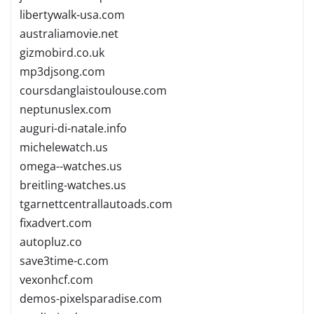
libertywalk-usa.com
australiamovie.net
gizmobird.co.uk
mp3djsong.com
coursdanglaistoulouse.com
neptunuslex.com
auguri-di-natale.info
michelewatch.us
omega--watches.us
breitling-watches.us
tgarnettcentrallautoads.com
fixadvert.com
autopluz.co
save3time-c.com
vexonhcf.com
demos-pixelsparadise.com