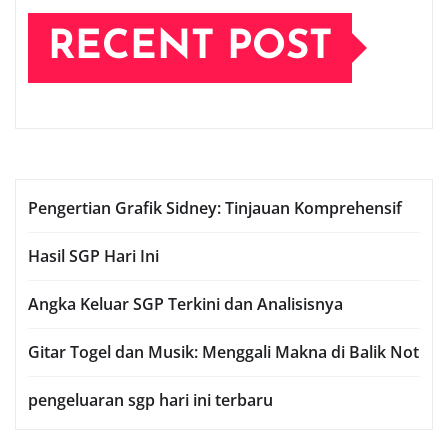
RECENT POST
Pengertian Grafik Sidney: Tinjauan Komprehensif
Hasil SGP Hari Ini
Angka Keluar SGP Terkini dan Analisisnya
Gitar Togel dan Musik: Menggali Makna di Balik Not
pengeluaran sgp hari ini terbaru