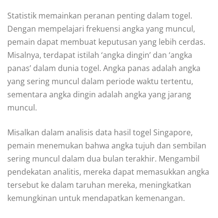
Statistik memainkan peranan penting dalam togel.
Dengan mempelajari frekuensi angka yang muncul,
pemain dapat membuat keputusan yang lebih cerdas.
Misalnya, terdapat istilah ‘angka dingin’ dan ‘angka
panas’ dalam dunia togel. Angka panas adalah angka
yang sering muncul dalam periode waktu tertentu,
sementara angka dingin adalah angka yang jarang
muncul.
Misalkan dalam analisis data hasil togel Singapore,
pemain menemukan bahwa angka tujuh dan sembilan
sering muncul dalam dua bulan terakhir. Mengambil
pendekatan analitis, mereka dapat memasukkan angka
tersebut ke dalam taruhan mereka, meningkatkan
kemungkinan untuk mendapatkan kemenangan.