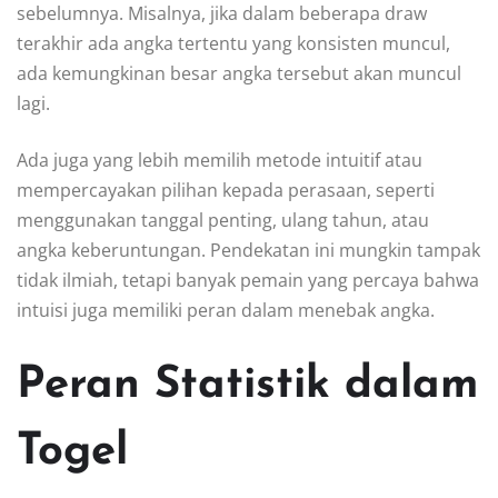
sebelumnya. Misalnya, jika dalam beberapa draw
terakhir ada angka tertentu yang konsisten muncul,
ada kemungkinan besar angka tersebut akan muncul
lagi.
Ada juga yang lebih memilih metode intuitif atau
mempercayakan pilihan kepada perasaan, seperti
menggunakan tanggal penting, ulang tahun, atau
angka keberuntungan. Pendekatan ini mungkin tampak
tidak ilmiah, tetapi banyak pemain yang percaya bahwa
intuisi juga memiliki peran dalam menebak angka.
Peran Statistik dalam
Togel