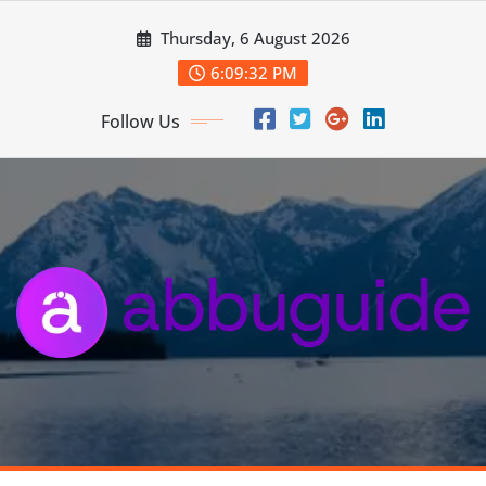
Skip
Thursday, 6 August 2026
to
content
6:09:33 PM
Follow Us