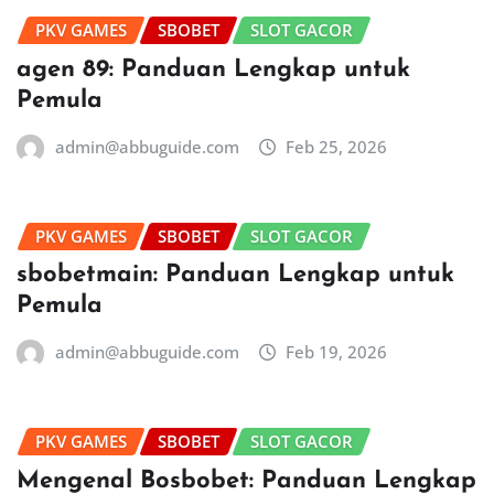
PKV GAMES
SBOBET
SLOT GACOR
agen 89: Panduan Lengkap untuk
Pemula
admin@abbuguide.com
Feb 25, 2026
PKV GAMES
SBOBET
SLOT GACOR
sbobetmain: Panduan Lengkap untuk
Pemula
admin@abbuguide.com
Feb 19, 2026
PKV GAMES
SBOBET
SLOT GACOR
Mengenal Bosbobet: Panduan Lengkap