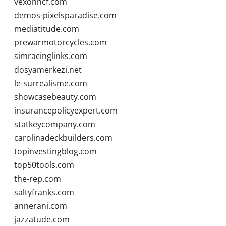
vexonhcf.com
demos-pixelsparadise.com
mediatitude.com
prewarmotorcycles.com
simracinglinks.com
dosyamerkezi.net
le-surrealisme.com
showcasebeauty.com
insurancepolicyexpert.com
statkeycompany.com
carolinadeckbuilders.com
topinvestingblog.com
top50tools.com
the-rep.com
saltyfranks.com
annerani.com
jazzatude.com