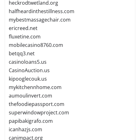
heckrodtwetland.org
halfheardinthestillness.com
mybestmassagechair.com
ericreed.net
fluxetine.com
mobilecasino8760.com
betqq3.net
casinoloans5.us
CasinoAuction.us
kipooglecouk.us
mykitchennhome.com
aumoulinvert.com
thefoodiepassport.com
superwindowproject.com
papibakigrafo.com
icanhazjs.com
canimpact.org