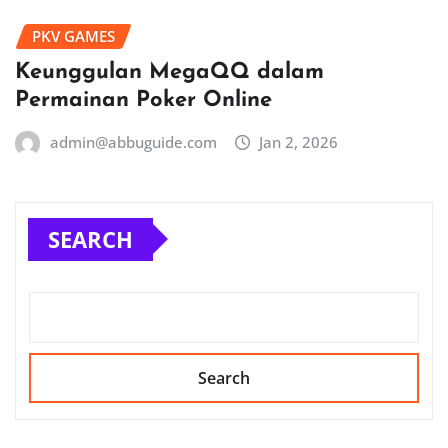
PKV GAMES
Keunggulan MegaQQ dalam
Permainan Poker Online
admin@abbuguide.com
Jan 2, 2026
SEARCH
Search