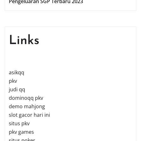
Pengeluaran SGP Terbaru 2023
Links
asikqq
pkv
judi qq
dominoqq pkv
demo mahjong
slot gacor hari ini
situs pkv
pkv games
situs poker