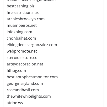
bestcashing.biz
firerestrictions.us
archiesbrooklyn.com
muambeiros.net
infozblog.com
chonbaihat.com
elblogdeoscargonzalez.com
webpromote.net
steroids-store.co
arteydecoracion.net
fithog.com
bestlaptopbestmonitor.com
georginaryland.com
roseandbasil.com
thewhitewhitelights.com
atdhe.ws