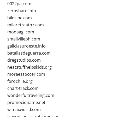
0022pa.com
zeroshare.info
bilesinc.com
milaretreatnz.com
modaagi.com
smallvilleph.com
galiciasuroeste.info
batallasdeguerra.com
dregstudios.com
neatstuffhelpskids.org
moraessoccer.com
forochile.org
chart-track.com
wonderfultraveling.com
promocioname.net
wimaxworld.com
freeonlinecricketgames.net