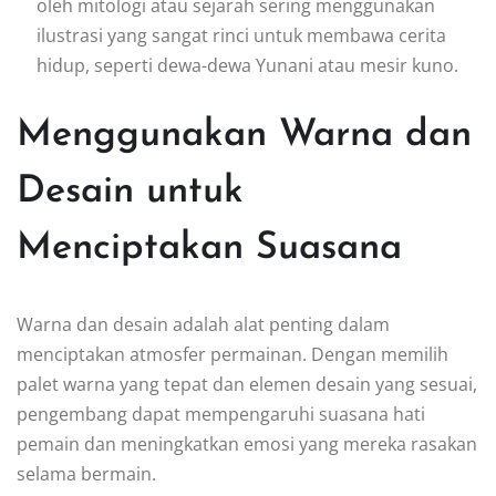
oleh mitologi atau sejarah sering menggunakan
ilustrasi yang sangat rinci untuk membawa cerita
hidup, seperti dewa-dewa Yunani atau mesir kuno.
Menggunakan Warna dan
Desain untuk
Menciptakan Suasana
Warna dan desain adalah alat penting dalam
menciptakan atmosfer permainan. Dengan memilih
palet warna yang tepat dan elemen desain yang sesuai,
pengembang dapat mempengaruhi suasana hati
pemain dan meningkatkan emosi yang mereka rasakan
selama bermain.