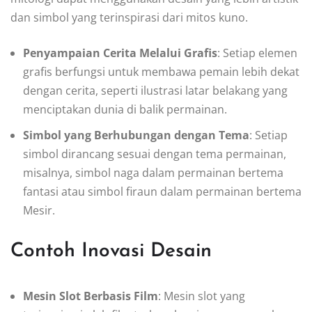
dan simbol yang terinspirasi dari mitos kuno.
Penyampaian Cerita Melalui Grafis
: Setiap elemen
grafis berfungsi untuk membawa pemain lebih dekat
dengan cerita, seperti ilustrasi latar belakang yang
menciptakan dunia di balik permainan.
Simbol yang Berhubungan dengan Tema
: Setiap
simbol dirancang sesuai dengan tema permainan,
misalnya, simbol naga dalam permainan bertema
fantasi atau simbol firaun dalam permainan bertema
Mesir.
Contoh Inovasi Desain
Mesin Slot Berbasis Film
: Mesin slot yang