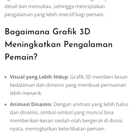
detail dan memukau, sehingga menciptakan
pengalaman yang lebih imersif bagi pemain.
Bagaimana Grafik 3D
Meningkatkan Pengalaman
Pemain?
Visual yang Lebih Hidup
: Grafik 3D memberi kesan
kedalaman dan dimensi yang membuat permainan
lebih menarik.
Animasi Dinamis
: Dengan animasi yang lebih halus
dan dinamis, simbol-simbol yang muncul bisa
memberikan kesan seolah-olah bergerak di dunia
nyata, meningkatkan keterlibatan pemain.