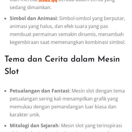
sedang dimainkan.
Simbol dan Animasi
: Simbol-simbol yang berputar,
animasi yang halus, dan efek suara yang pas
membuat permainan semakin dinamis, menambah
kegembiraan saat memenangkan kombinasi simbol.
Tema dan Cerita dalam Mesin
Slot
Petualangan dan Fantasi
: Mesin slot dengan tema
petualangan sering kali menampilkan grafik yang
memukau dengan pemandangan luar biasa dan
karakter unik.
Mitologi dan Sejarah
: Mesin slot yang terinspirasi