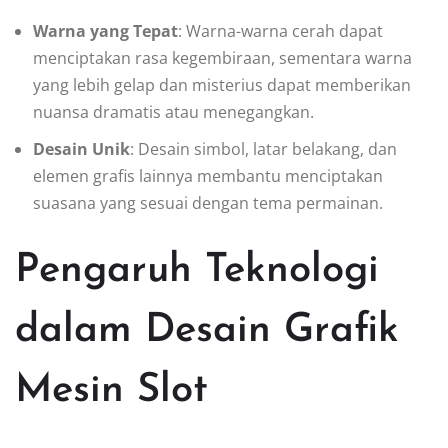
Warna yang Tepat
: Warna-warna cerah dapat
menciptakan rasa kegembiraan, sementara warna
yang lebih gelap dan misterius dapat memberikan
nuansa dramatis atau menegangkan.
Desain Unik
: Desain simbol, latar belakang, dan
elemen grafis lainnya membantu menciptakan
suasana yang sesuai dengan tema permainan.
Pengaruh Teknologi
dalam Desain Grafik
Mesin Slot