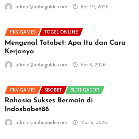
admin@abbuguide.com
Apr 19, 2026
PKV GAMES
TOGEL ONLINE
Mengenal Totobet: Apa Itu dan Cara
Kerjanya
admin@abbuguide.com
Apr 8, 2026
PKV GAMES
SBOBET
SLOT GACOR
Rahasia Sukses Bermain di
Indosbobet88
admin@abbuguide.com
Mar 6, 2026