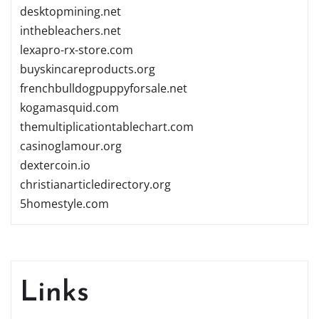
desktopmining.net
inthebleachers.net
lexapro-rx-store.com
buyskincareproducts.org
frenchbulldogpuppyforsale.net
kogamasquid.com
themultiplicationtablechart.com
casinoglamour.org
dextercoin.io
christianarticledirectory.org
5homestyle.com
Links