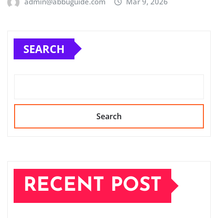
admin@abbuguide.com
Mar 9, 2026
SEARCH
Search
RECENT POST