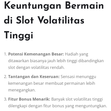
Keuntungan Bermain
di Slot Volatilitas
Tinggi
Potensi Kemenangan Besar:
Hadiah yang
ditawarkan biasanya jauh lebih tinggi dibandingkan
slot dengan volatilitas rendah.
Tantangan dan Keseruan:
Sensasi menunggu
kemenangan besar membuat permainan lebih
menegangkan.
Fitur Bonus Menarik:
Banyak slot volatilitas tinggi
dilengkapi dengan fitur bonus yang menguntungkan.