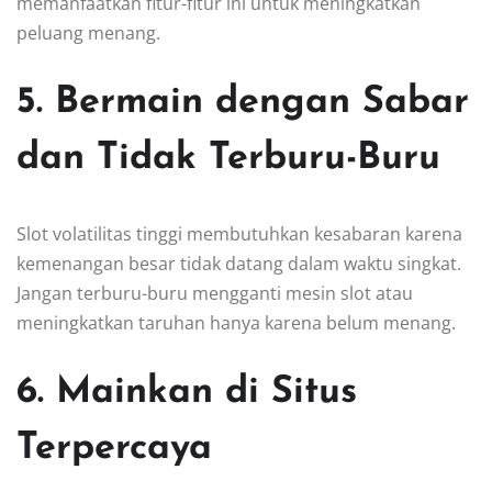
memanfaatkan fitur-fitur ini untuk meningkatkan
peluang menang.
5. Bermain dengan Sabar
dan Tidak Terburu-Buru
Slot volatilitas tinggi membutuhkan kesabaran karena
kemenangan besar tidak datang dalam waktu singkat.
Jangan terburu-buru mengganti mesin slot atau
meningkatkan taruhan hanya karena belum menang.
6. Mainkan di Situs
Terpercaya