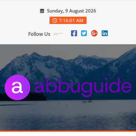
Skip
Sunday, 9 August 2026
to
content
7:16:02 AM
Follow Us