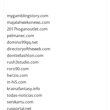
mygamblingstory.com
majalahwekonews.com
2017hoganoutlet.com
pelmanec.com
domino99qq.net
directoryoftheweb.com
donttellashton.com
rush3studio.com
roro90.com
herzio.com
in-hi5.com
krainafantasy.info
todas-noticias.com
senikartu.com
rusportal.net