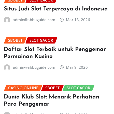
Situs Judi Slot Terpercaya di Indonesia
admin@abbuguide.com
Mar 13, 2026
SBOBET
SLOT GACOR
Daftar Slot Terbaik untuk Penggemar
Permainan Kasino
admin@abbuguide.com
Mar 9, 2026
CASINO ONLINE
SBOBET
SLOT GACOR
Dunia Klub Slot: Menarik Perhatian
Para Penggemar