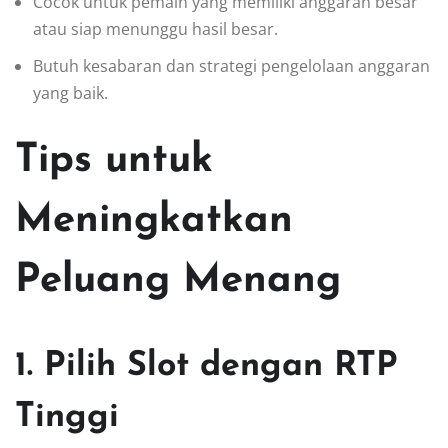
Cocok untuk pemain yang memiliki anggaran besar
atau siap menunggu hasil besar.
Butuh kesabaran dan strategi pengelolaan anggaran
yang baik.
Tips untuk
Meningkatkan
Peluang Menang
1. Pilih Slot dengan RTP
Tinggi