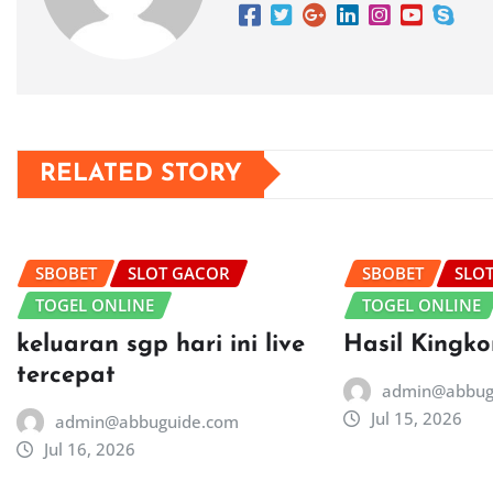
RELATED STORY
SBOBET
SLOT GACOR
SBOBET
SLO
TOGEL ONLINE
TOGEL ONLINE
keluaran sgp hari ini live
Hasil Kingko
tercepat
admin@abbug
Jul 15, 2026
admin@abbuguide.com
Jul 16, 2026