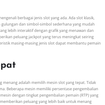
genali berbagai jenis slot yang ada. Ada slot klasik,
 tiga gulungan dan simbol-simbol sederhana yang mudah
 yang lebih interaktif dengan grafik yang menawan dan
erikan peluang jackpot yang terus meningkat seiring
ristik masing-masing jenis slot dapat membantu pemain
epat
g menang adalah memilih mesin slot yang tepat. Tidak
a. Beberapa mesin memiliki persentase pengembalian
h, mesin dengan tingkat pengembalian pemain (RTP) yang
an memberikan peluang yang lebih baik untuk menang