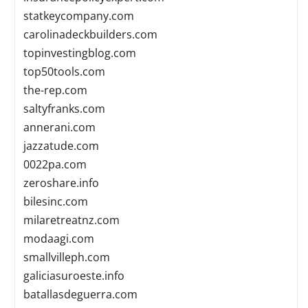
statkeycompany.com
carolinadeckbuilders.com
topinvestingblog.com
top50tools.com
the-rep.com
saltyfranks.com
annerani.com
jazzatude.com
0022pa.com
zeroshare.info
bilesinc.com
milaretreatnz.com
modaagi.com
smallvilleph.com
galiciasuroeste.info
batallasdeguerra.com