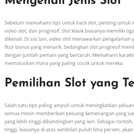
Mengenali Jenis Slot
Sebelum memahami tips untuk hack slot, penting untuk men
video slot, dan progresif. Slot klasik biasanya memiliki
dikenali. Di sisi lain, video slot menawarkan pengalaman
fitur bonus yang menarik. Sedangkan slot progresif memb
dengan jumlah pemain yang bertaruh. Memahami karakte
memutuskan mana yang paling cocok untuk mereka.
Pemilihan Slot yang T
Salah satu tips paling ampuh untuk meningkatkan peluan
semua mesin memberikan peluang kemenangan yang sam
yang lebih tinggi dibandingkan yang lain. Sebagai conto
tinggi, biasanya di atas sembilan puluh lima persen, ak