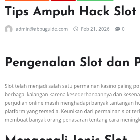
Tips Ampuh Hack Slot
admin@abbuguide.com
Feb 21, 2026
0
Pengenalan Slot dan P
Slot telah menjadi salah satu permainan kasino paling po
berbagai kalangan karena kesederhanaannya dan kesena
perjudian online masih menghadapi banyak tantangan hu
platform yang tersedia. Keunikan dari permainan slot te
membuat banyak orang penasaran tentang cara meningk