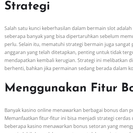
Strategi
Salah satu kunci keberhasilan dalam bermain slot adal
seberapa banyak yang bisa dipertaruhkan sebelum memul
perlu. Selain itu, mematuhi strategi bermain juga sangat 
anggaran yang telah ditetapkan, penting untuk tidak t
mendapatkan kembali kerugian. Strategi ini melibatkan 
berhenti, bahkan jika permainan sedang berada dalam kon
Menggunakan Fitur Bo
Banyak kasino online menawarkan berbagai bonus dan 
Memanfaatkan fitur-fitur ini bisa menjadi strategi cerd
beberapa kasino menawarkan bonus setoran yang mengg