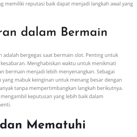
g memiliki reputasi baik dapat menjadi langkah awal yang
ran dalam Bermain
 adalah bergegas saat bermain slot. Penting untuk
kesabaran. Menghabiskan waktu untuk menikmati
n bermain menjadi lebih menyenangkan. Sebagai
in yang mabuk keinginan untuk menang besar dengan
 banyak tanpa mempertimbangkan langkah berikutnya.
mengambil keputusan yang lebih baik dalam
enti.
 dan Mematuhi