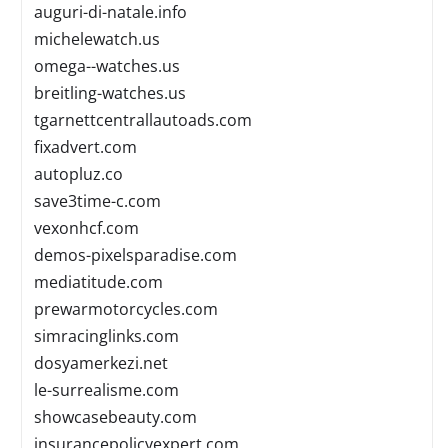
auguri-di-natale.info
michelewatch.us
omega--watches.us
breitling-watches.us
tgarnettcentrallautoads.com
fixadvert.com
autopluz.co
save3time-c.com
vexonhcf.com
demos-pixelsparadise.com
mediatitude.com
prewarmotorcycles.com
simracinglinks.com
dosyamerkezi.net
le-surrealisme.com
showcasebeauty.com
insurancepolicyexpert.com