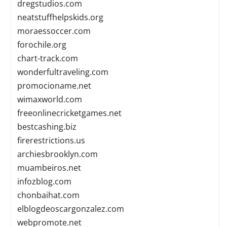
dregstudios.com
neatstuffhelpskids.org
moraessoccer.com
forochile.org
chart-track.com
wonderfultraveling.com
promocioname.net
wimaxworld.com
freeonlinecricketgames.net
bestcashing.biz
firerestrictions.us
archiesbrooklyn.com
muambeiros.net
infozblog.com
chonbaihat.com
elblogdeoscargonzalez.com
webpromote.net