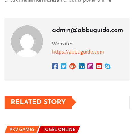
admin@abbuguide.com
Website:
https://abbuguide.com
RELATED STORY
PKV GAMES
TOGEL ONLINE