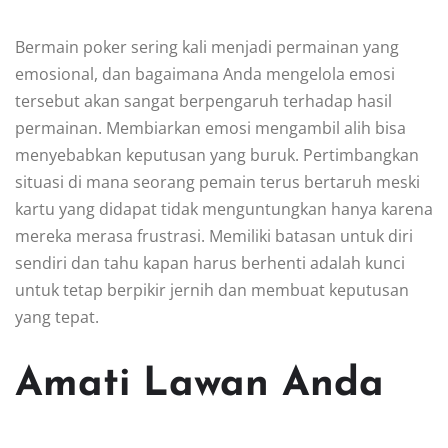
Bermain poker sering kali menjadi permainan yang
emosional, dan bagaimana Anda mengelola emosi
tersebut akan sangat berpengaruh terhadap hasil
permainan. Membiarkan emosi mengambil alih bisa
menyebabkan keputusan yang buruk. Pertimbangkan
situasi di mana seorang pemain terus bertaruh meski
kartu yang didapat tidak menguntungkan hanya karena
mereka merasa frustrasi. Memiliki batasan untuk diri
sendiri dan tahu kapan harus berhenti adalah kunci
untuk tetap berpikir jernih dan membuat keputusan
yang tepat.
Amati Lawan Anda