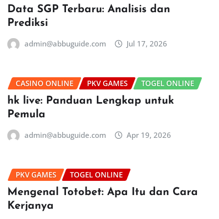
Data SGP Terbaru: Analisis dan
Prediksi
admin@abbuguide.com
Jul 17, 2026
CASINO ONLINE
PKV GAMES
TOGEL ONLINE
hk live: Panduan Lengkap untuk
Pemula
admin@abbuguide.com
Apr 19, 2026
PKV GAMES
TOGEL ONLINE
Mengenal Totobet: Apa Itu dan Cara
Kerjanya