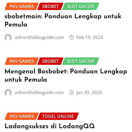
PKV GAMES
SBOBET
SLOT GACOR
sbobetmain: Panduan Lengkap untuk
Pemula
admin@abbuguide.com
Feb 19, 2026
PKV GAMES
SBOBET
SLOT GACOR
Mengenal Bosbobet: Panduan Lengkap
untuk Pemula
admin@abbuguide.com
Jan 30, 2026
PKV GAMES
TOGEL ONLINE
Ladangsukses di LadangQQ