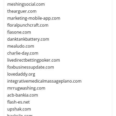
meshingsocial.com
thearguer.com
marketing-mobile-app.com
floralpunchcraft.com
fiasone.com
danktankbattery.com
mealudo.com
charlie-day.com
livedirectbettingpoker.com
foxbusinessupdate.com
lovedaddy.org
integrativemedicalmassageplano.com
mrrugwashing.com
acb-bankia.com
flash-es.net
upshak.com
backsilo.com