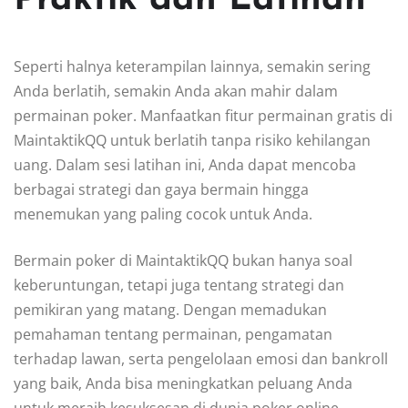
Seperti halnya keterampilan lainnya, semakin sering
Anda berlatih, semakin Anda akan mahir dalam
permainan poker. Manfaatkan fitur permainan gratis di
MaintaktikQQ untuk berlatih tanpa risiko kehilangan
uang. Dalam sesi latihan ini, Anda dapat mencoba
berbagai strategi dan gaya bermain hingga
menemukan yang paling cocok untuk Anda.
Bermain poker di MaintaktikQQ bukan hanya soal
keberuntungan, tetapi juga tentang strategi dan
pemikiran yang matang. Dengan memadukan
pemahaman tentang permainan, pengamatan
terhadap lawan, serta pengelolaan emosi dan bankroll
yang baik, Anda bisa meningkatkan peluang Anda
untuk meraih kesuksesan di dunia poker online.