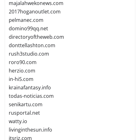
majalahwekonews.com
2017hoganoutlet.com
pelmanec.com
domino99qq.net
directoryoftheweb.com
donttellashton.com
rush3studio.com
roro90.com
herzio.com
in-hi5.com
krainafantasy.info
todas-noticias.com
senikartu.com
rusportal.net
watty.io
livinginthesun.info
itsriz.com