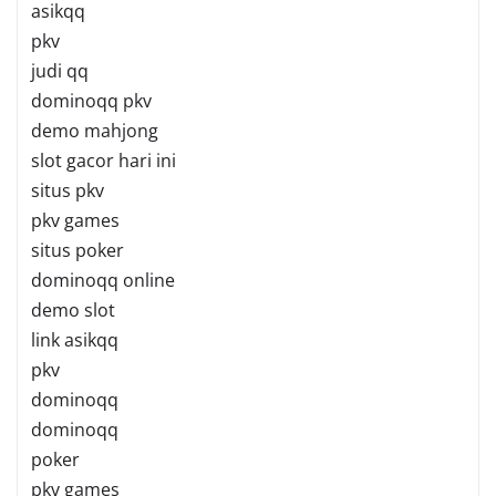
asikqq
pkv
judi qq
dominoqq pkv
demo mahjong
slot gacor hari ini
situs pkv
pkv games
situs poker
dominoqq online
demo slot
link asikqq
pkv
dominoqq
dominoqq
poker
pkv games