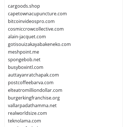
cargoods.shop
capetownacupuncture.com
bitcoinvideospro.com
cosmiccrowcollective.com
alain-jacquet.com
gotisouizakayabakeneko.com
meshpoint.me
spongebob.net
busyboxintl.com
auttayanratchapak.com
postcoffeebarva.com
elteatromilliondollar.com
burgerkingfranchise.org
vallarpadathamma.net
realworldsize.com
teknolama.com