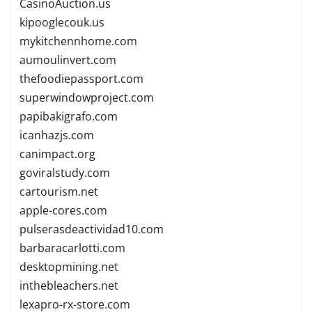
CasinoAuction.us
kipooglecouk.us
mykitchennhome.com
aumoulinvert.com
thefoodiepassport.com
superwindowproject.com
papibakigrafo.com
icanhazjs.com
canimpact.org
goviralstudy.com
cartourism.net
apple-cores.com
pulserasdeactividad10.com
barbaracarlotti.com
desktopmining.net
inthebleachers.net
lexapro-rx-store.com