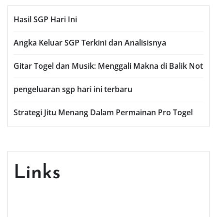
Hasil SGP Hari Ini
Angka Keluar SGP Terkini dan Analisisnya
Gitar Togel dan Musik: Menggali Makna di Balik Not
pengeluaran sgp hari ini terbaru
Strategi Jitu Menang Dalam Permainan Pro Togel
Links