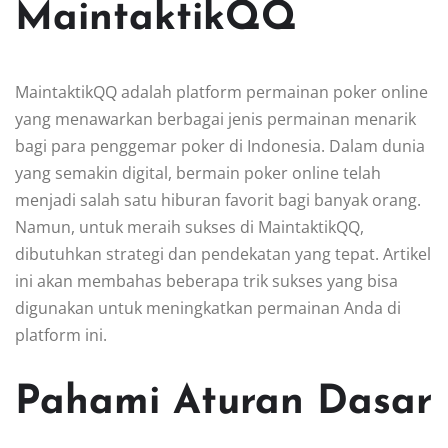
MaintaktikQQ
MaintaktikQQ adalah platform permainan poker online
yang menawarkan berbagai jenis permainan menarik
bagi para penggemar poker di Indonesia. Dalam dunia
yang semakin digital, bermain poker online telah
menjadi salah satu hiburan favorit bagi banyak orang.
Namun, untuk meraih sukses di MaintaktikQQ,
dibutuhkan strategi dan pendekatan yang tepat. Artikel
ini akan membahas beberapa trik sukses yang bisa
digunakan untuk meningkatkan permainan Anda di
platform ini.
Pahami Aturan Dasar