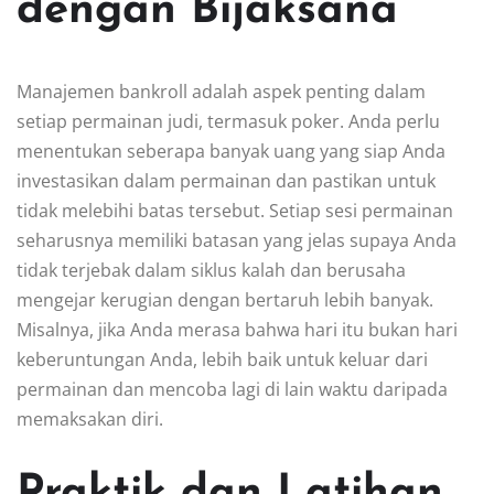
dengan Bijaksana
Manajemen bankroll adalah aspek penting dalam
setiap permainan judi, termasuk poker. Anda perlu
menentukan seberapa banyak uang yang siap Anda
investasikan dalam permainan dan pastikan untuk
tidak melebihi batas tersebut. Setiap sesi permainan
seharusnya memiliki batasan yang jelas supaya Anda
tidak terjebak dalam siklus kalah dan berusaha
mengejar kerugian dengan bertaruh lebih banyak.
Misalnya, jika Anda merasa bahwa hari itu bukan hari
keberuntungan Anda, lebih baik untuk keluar dari
permainan dan mencoba lagi di lain waktu daripada
memaksakan diri.
Praktik dan Latihan