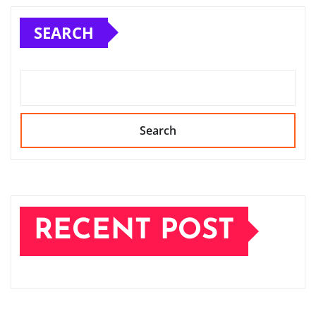
SEARCH
Search
RECENT POST