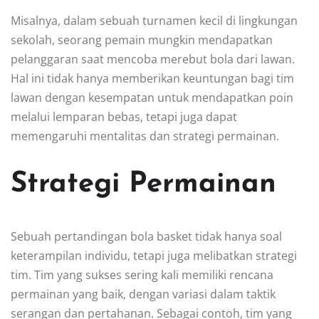
Misalnya, dalam sebuah turnamen kecil di lingkungan
sekolah, seorang pemain mungkin mendapatkan
pelanggaran saat mencoba merebut bola dari lawan.
Hal ini tidak hanya memberikan keuntungan bagi tim
lawan dengan kesempatan untuk mendapatkan poin
melalui lemparan bebas, tetapi juga dapat
memengaruhi mentalitas dan strategi permainan.
Strategi Permainan
Sebuah pertandingan bola basket tidak hanya soal
keterampilan individu, tetapi juga melibatkan strategi
tim. Tim yang sukses sering kali memiliki rencana
permainan yang baik, dengan variasi dalam taktik
serangan dan pertahanan. Sebagai contoh, tim yang