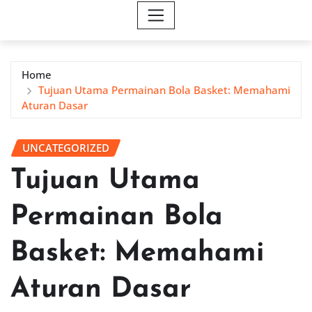
Home
Tujuan Utama Permainan Bola Basket: Memahami
Aturan Dasar
UNCATEGORIZED
Tujuan Utama
Permainan Bola
Basket: Memahami
Aturan Dasar