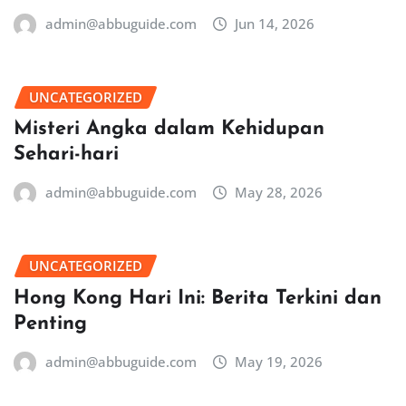
admin@abbuguide.com
Jun 14, 2026
UNCATEGORIZED
Misteri Angka dalam Kehidupan
Sehari-hari
admin@abbuguide.com
May 28, 2026
UNCATEGORIZED
Hong Kong Hari Ini: Berita Terkini dan
Penting
admin@abbuguide.com
May 19, 2026