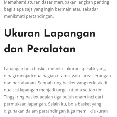
Memahami aturan dasar merupakan langkah penting
bagi siapa saja yang ingin bermain atau sekadar
menikmati pertandingan.
Ukuran Lapangan
dan Peralatan
Lapangan bola basket memiliki ukuran spesifik yang
dibagi menjadi dua bagian utama, yaitu area serangan
dan pertahanan. Sebuah ring basket yang terletak di
dua sisi lapangan menjadi target utama setiap tim.
Tinggi ring basket adalah tiga puluh enam inci dari
permukaan lapangan. Selain itu, bola basket yang
digunakan dalam pertandingan juga memiliki ukuran