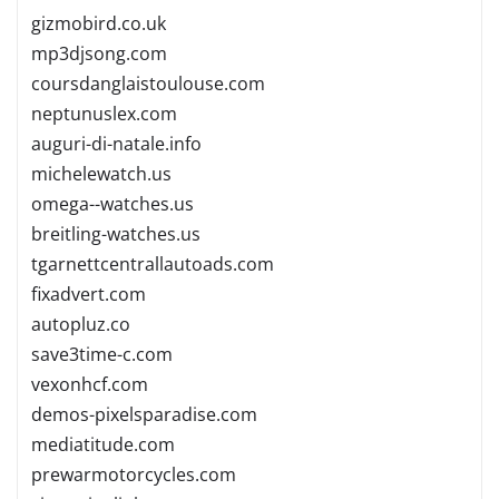
gizmobird.co.uk
mp3djsong.com
coursdanglaistoulouse.com
neptunuslex.com
auguri-di-natale.info
michelewatch.us
omega--watches.us
breitling-watches.us
tgarnettcentrallautoads.com
fixadvert.com
autopluz.co
save3time-c.com
vexonhcf.com
demos-pixelsparadise.com
mediatitude.com
prewarmotorcycles.com