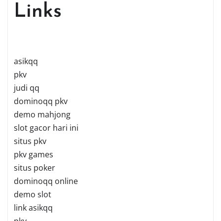
Links
asikqq
pkv
judi qq
dominoqq pkv
demo mahjong
slot gacor hari ini
situs pkv
pkv games
situs poker
dominoqq online
demo slot
link asikqq
pkv