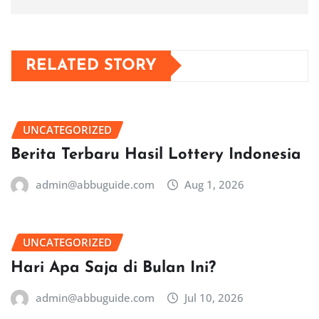
RELATED STORY
UNCATEGORIZED
Berita Terbaru Hasil Lottery Indonesia
admin@abbuguide.com
Aug 1, 2026
UNCATEGORIZED
Hari Apa Saja di Bulan Ini?
admin@abbuguide.com
Jul 10, 2026