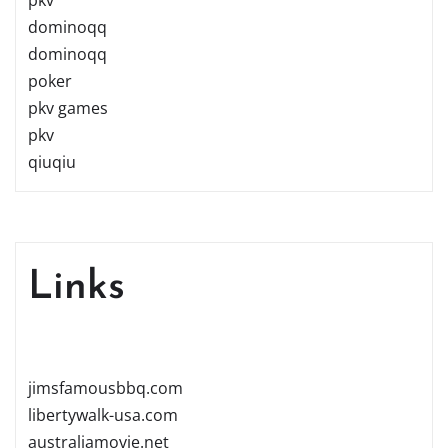
dominoqq
dominoqq
poker
pkv games
pkv
qiuqiu
Links
jimsfamousbbq.com
libertywalk-usa.com
australiamovie.net