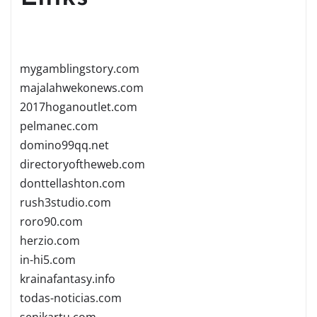
mygamblingstory.com
majalahwekonews.com
2017hoganoutlet.com
pelmanec.com
domino99qq.net
directoryoftheweb.com
donttellashton.com
rush3studio.com
roro90.com
herzio.com
in-hi5.com
krainafantasy.info
todas-noticias.com
senikartu.com