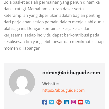
Bola basket adalah permainan yang penuh dinamika
dan strategi. Memahami aturan dasar serta
keterampilan yang diperlukan adalah bagian penting
dari perjalanan setiap pemain dalam menjelajahi dunia
olahraga ini. Dengan kombinasi kerja keras dan
kerjasama, setiap individu dapat berkontribusi pada
kesuksesan tim yang lebih besar dan menikmati setiap
momen di lapangan.
admin@abbuguide.com
Website:
https://abbuguide.com