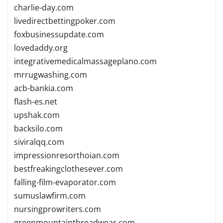
charlie-day.com
livedirectbettingpoker.com
foxbusinessupdate.com
lovedaddy.org
integrativemedicalmassageplano.com
mrrugwashing.com
acb-bankia.com
flash-es.net
upshak.com
backsilo.com
siviralqq.com
impressionresorthoian.com
bestfreakingclothesever.com
falling-film-evaporator.com
sumuslawfirm.com
nursingprowriters.com
greenmountainthreadwear.com