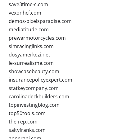
save3time-c.com
vexonhcf.com
demos-pixelsparadise.com
mediatitude.com
prewarmotorcycles.com
simracinglinks.com
dosyamerkezi.net
le-surrealisme.com
showcasebeauty.com
insurancepolicyexpert.com
statkeycompany.com
carolinadeckbuilders.com
topinvestingblog.com
top50tools.com
the-rep.com
saltyfranks.com
annerani.com