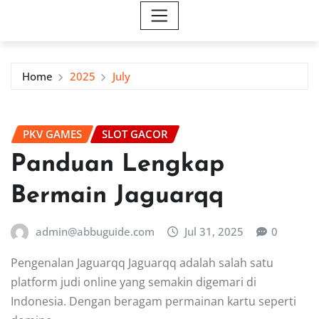
Home
2025
July
PKV GAMES
SLOT GACOR
Panduan Lengkap
Bermain Jaguarqq
admin@abbuguide.com
Jul 31, 2025
0
Pengenalan Jaguarqq Jaguarqq adalah salah satu
platform judi online yang semakin digemari di
Indonesia. Dengan beragam permainan kartu seperti