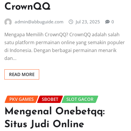
CrownQQ
admin@abbuguide.com
Jul 23, 2025
0
Mengapa Memilih CrownQQ? CrownQQ adalah salah
satu platform permainan online yang semakin populer
di Indonesia. Dengan berbagai permainan menarik
dan…
READ MORE
PKV GAMES
SBOBET
SLOT GACOR
Mengenal Onebetqq:
Situs Judi Online