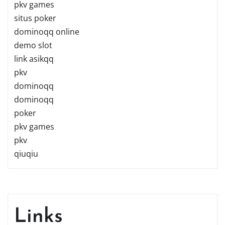
pkv games
situs poker
dominoqq online
demo slot
link asikqq
pkv
dominoqq
dominoqq
poker
pkv games
pkv
qiuqiu
Links