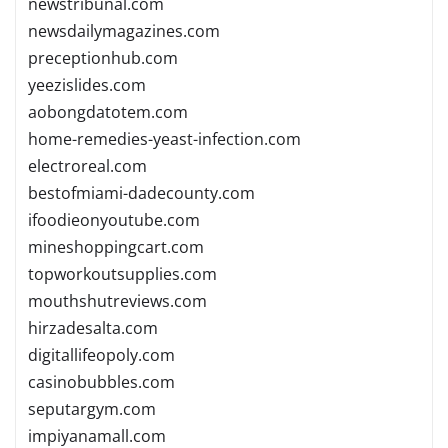
newstribunal.com
newsdailymagazines.com
preceptionhub.com
yeezislides.com
aobongdatotem.com
home-remedies-yeast-infection.com
electroreal.com
bestofmiami-dadecounty.com
ifoodieonyoutube.com
mineshoppingcart.com
topworkoutsupplies.com
mouthshutreviews.com
hirzadesalta.com
digitallifeopoly.com
casinobubbles.com
seputargym.com
impiyanamall.com