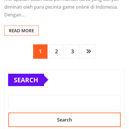
diminati oleh para pecinta game online di Indonesia.
Dengan…
READ MORE
Posts
1
2
3
pagination
SEARCH
Search