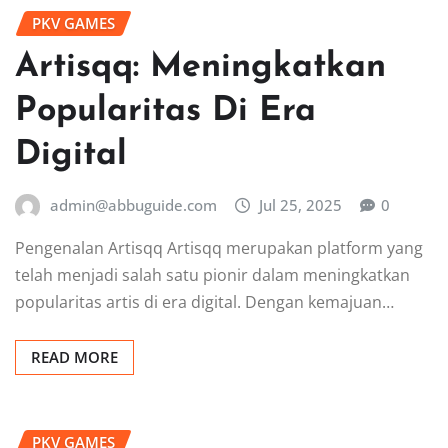
PKV GAMES
Artisqq: Meningkatkan
Popularitas Di Era
Digital
admin@abbuguide.com
Jul 25, 2025
0
Pengenalan Artisqq Artisqq merupakan platform yang
telah menjadi salah satu pionir dalam meningkatkan
popularitas artis di era digital. Dengan kemajuan…
READ MORE
PKV GAMES