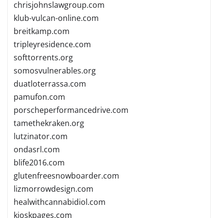
chrisjohnslawgroup.com
klub-vulcan-online.com
breitkamp.com
tripleyresidence.com
softtorrents.org
somosvulnerables.org
duatloterrassa.com
pamufon.com
porscheperformancedrive.com
tamethekraken.org
lutzinator.com
ondasrl.com
blife2016.com
glutenfreesnowboarder.com
lizmorrowdesign.com
healwithcannabidiol.com
kioskpages.com