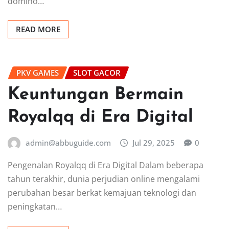
domino…
READ MORE
PKV GAMES
SLOT GACOR
Keuntungan Bermain
Royalqq di Era Digital
admin@abbuguide.com
Jul 29, 2025
0
Pengenalan Royalqq di Era Digital Dalam beberapa
tahun terakhir, dunia perjudian online mengalami
perubahan besar berkat kemajuan teknologi dan
peningkatan…