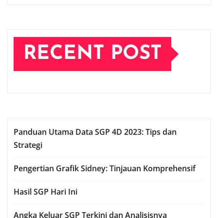
RECENT POST
Panduan Utama Data SGP 4D 2023: Tips dan
Strategi
Pengertian Grafik Sidney: Tinjauan Komprehensif
Hasil SGP Hari Ini
Angka Keluar SGP Terkini dan Analisisnya