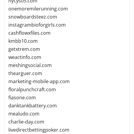
hycys05.com
onemoremilerunning.com
snowboardsteez.com
instagrambioforgirls.com
cashflowxfiles.com
kmbb10.com
getxtrem.com
weactinfo.com
meshingsocial.com
thearguer.com
marketing-mobile-app.com
floralpunchcraft.com
fiasone.com
danktankbattery.com
mealudo.com
charlie-day.com
livedirectbettingpoker.com