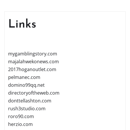
Links
mygamblingstory.com
majalahwekonews.com
2017hoganoutlet.com
pelmanec.com
domino99qq.net
directoryoftheweb.com
donttellashton.com
rush3studio.com
roro90.com
herzio.com