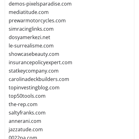
demos-pixelsparadise.com
mediatitude.com
prewarmotorcycles.com
simracinglinks.com
dosyamerkezi.net
le-surrealisme.com
showcasebeauty.com
insurancepolicyexpert.com
statkeycompany.com
carolinadeckbuilders.com
topinvestingblog.com
top50tools.com
the-rep.com
saltyfranks.com
annerani.com
jazzatude.com
0022pa.com