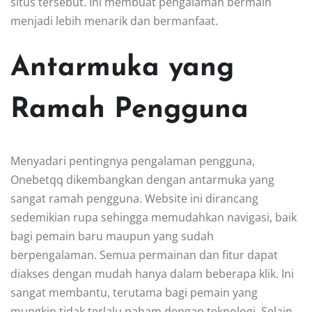
situs tersebut. Ini membuat pengalaman bermain
menjadi lebih menarik dan bermanfaat.
Antarmuka yang
Ramah Pengguna
Menyadari pentingnya pengalaman pengguna,
Onebetqq dikembangkan dengan antarmuka yang
sangat ramah pengguna. Website ini dirancang
sedemikian rupa sehingga memudahkan navigasi, baik
bagi pemain baru maupun yang sudah
berpengalaman. Semua permainan dan fitur dapat
diakses dengan mudah hanya dalam beberapa klik. Ini
sangat membantu, terutama bagi pemain yang
mungkin tidak terlalu paham dengan teknologi. Selain