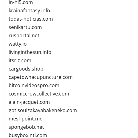
in-hi5.com
krainafantasy.info
todas-noticias.com
senikartu.com
rusportal.net
watty.io
livinginthesun.info
itsriz.com
cargoods.shop
capetownacupuncture.com
bitcoinvideospro.com
cosmiccrowcollective.com
alain-jacquet.com
gotisouizakayabakeneko.com
meshpoint.me
spongebob.net
busyboxintl.com