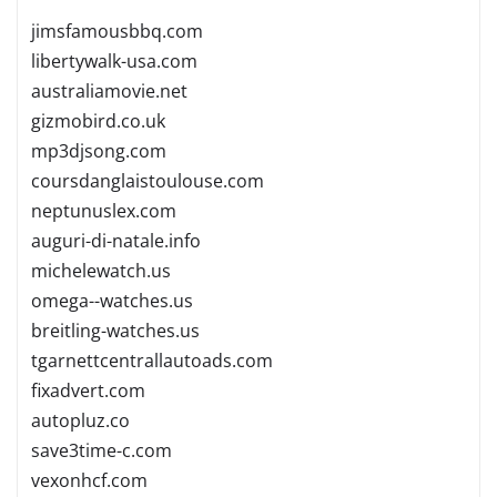
jimsfamousbbq.com
libertywalk-usa.com
australiamovie.net
gizmobird.co.uk
mp3djsong.com
coursdanglaistoulouse.com
neptunuslex.com
auguri-di-natale.info
michelewatch.us
omega--watches.us
breitling-watches.us
tgarnettcentrallautoads.com
fixadvert.com
autopluz.co
save3time-c.com
vexonhcf.com