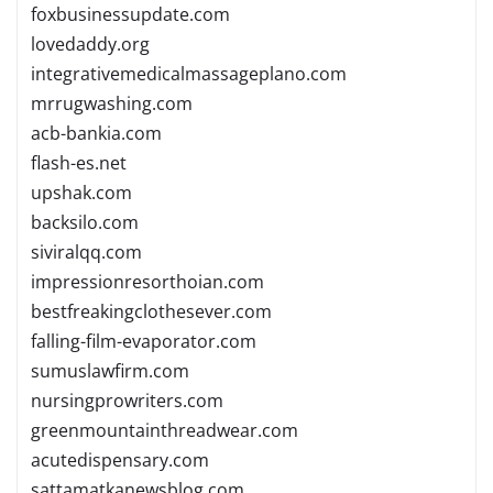
foxbusinessupdate.com
lovedaddy.org
integrativemedicalmassageplano.com
mrrugwashing.com
acb-bankia.com
flash-es.net
upshak.com
backsilo.com
siviralqq.com
impressionresorthoian.com
bestfreakingclothesever.com
falling-film-evaporator.com
sumuslawfirm.com
nursingprowriters.com
greenmountainthreadwear.com
acutedispensary.com
sattamatkanewsblog.com