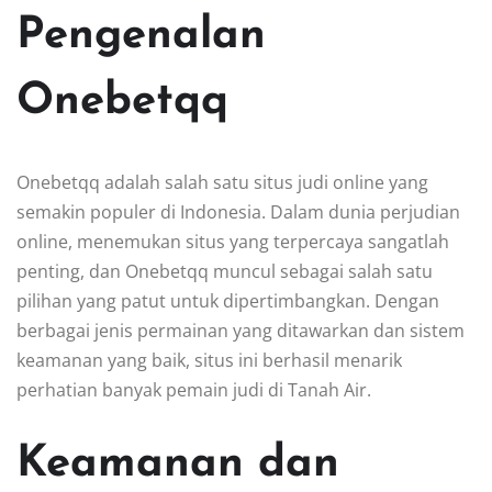
Pengenalan
Onebetqq
Onebetqq adalah salah satu situs judi online yang
semakin populer di Indonesia. Dalam dunia perjudian
online, menemukan situs yang terpercaya sangatlah
penting, dan Onebetqq muncul sebagai salah satu
pilihan yang patut untuk dipertimbangkan. Dengan
berbagai jenis permainan yang ditawarkan dan sistem
keamanan yang baik, situs ini berhasil menarik
perhatian banyak pemain judi di Tanah Air.
Keamanan dan