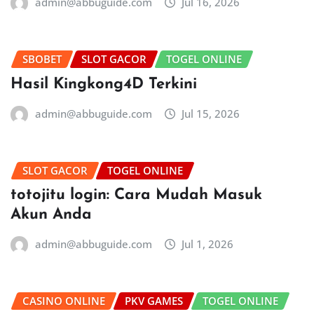
admin@abbuguide.com
Jul 16, 2026
SBOBET
SLOT GACOR
TOGEL ONLINE
Hasil Kingkong4D Terkini
admin@abbuguide.com
Jul 15, 2026
SLOT GACOR
TOGEL ONLINE
totojitu login: Cara Mudah Masuk
Akun Anda
admin@abbuguide.com
Jul 1, 2026
CASINO ONLINE
PKV GAMES
TOGEL ONLINE