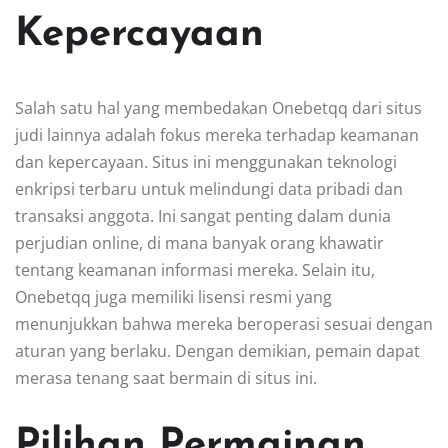
Kepercayaan
Salah satu hal yang membedakan Onebetqq dari situs
judi lainnya adalah fokus mereka terhadap keamanan
dan kepercayaan. Situs ini menggunakan teknologi
enkripsi terbaru untuk melindungi data pribadi dan
transaksi anggota. Ini sangat penting dalam dunia
perjudian online, di mana banyak orang khawatir
tentang keamanan informasi mereka. Selain itu,
Onebetqq juga memiliki lisensi resmi yang
menunjukkan bahwa mereka beroperasi sesuai dengan
aturan yang berlaku. Dengan demikian, pemain dapat
merasa tenang saat bermain di situs ini.
Pilihan Permainan