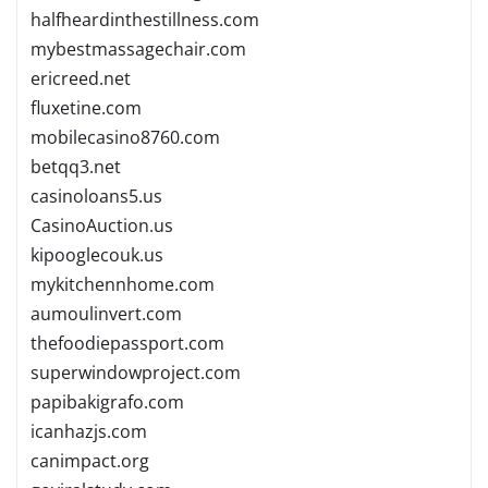
halfheardinthestillness.com
mybestmassagechair.com
ericreed.net
fluxetine.com
mobilecasino8760.com
betqq3.net
casinoloans5.us
CasinoAuction.us
kipooglecouk.us
mykitchennhome.com
aumoulinvert.com
thefoodiepassport.com
superwindowproject.com
papibakigrafo.com
icanhazjs.com
canimpact.org