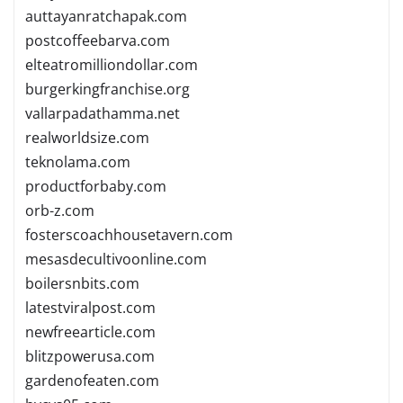
auttayanratchapak.com
postcoffeebarva.com
elteatromilliondollar.com
burgerkingfranchise.org
vallarpadathamma.net
realworldsize.com
teknolama.com
productforbaby.com
orb-z.com
fosterscoachhousetavern.com
mesasdecultivoonline.com
boilersnbits.com
latestviralpost.com
newfreearticle.com
blitzpowerusa.com
gardenofeaten.com