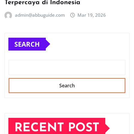
Terpercaya di Indonesia
admin@abbuguide.com
Mar 19, 2026
SEARCH
Search
RECENT POST