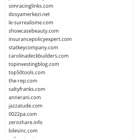
simracinglinks.com
dosyamerkezi.net
le-surrealisme.com
showcasebeauty.com
insurancepolicyexpert.com
statkeycompany.com
carolinadeckbuilders.com
topinvestingblog.com
top50tools.com
the-rep.com
saltyfranks.com
annerani.com
jazzatude.com
0022pa.com
zeroshare.info
bilesinc.com