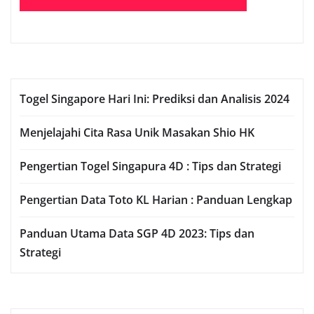
Togel Singapore Hari Ini: Prediksi dan Analisis 2024
Menjelajahi Cita Rasa Unik Masakan Shio HK
Pengertian Togel Singapura 4D : Tips dan Strategi
Pengertian Data Toto KL Harian : Panduan Lengkap
Panduan Utama Data SGP 4D 2023: Tips dan
Strategi