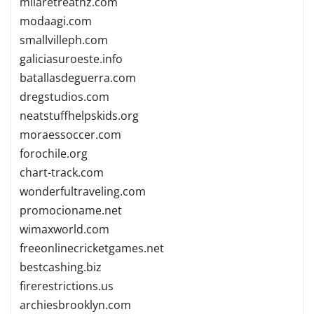
milaretreatnz.com
modaagi.com
smallvilleph.com
galiciasuroeste.info
batallasdeguerra.com
dregstudios.com
neatstuffhelpskids.org
moraessoccer.com
forochile.org
chart-track.com
wonderfultraveling.com
promocioname.net
wimaxworld.com
freeonlinecricketgames.net
bestcashing.biz
firerestrictions.us
archiesbrooklyn.com