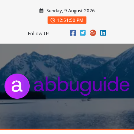
Skip
Sunday, 9 August 2026
to
content
12:51:51 PM
Follow Us