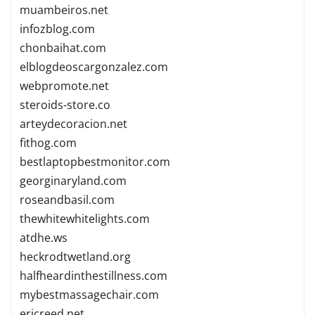
muambeiros.net
infozblog.com
chonbaihat.com
elblogdeoscargonzalez.com
webpromote.net
steroids-store.co
arteydecoracion.net
fithog.com
bestlaptopbestmonitor.com
georginaryland.com
roseandbasil.com
thewhitewhitelights.com
atdhe.ws
heckrodtwetland.org
halfheardinthestillness.com
mybestmassagechair.com
ericreed.net