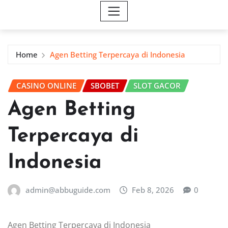
Home
Agen Betting Terpercaya di Indonesia
CASINO ONLINE
SBOBET
SLOT GACOR
Agen Betting
Terpercaya di
Indonesia
admin@abbuguide.com
Feb 8, 2026
0
Agen Betting Terpercaya di Indonesia