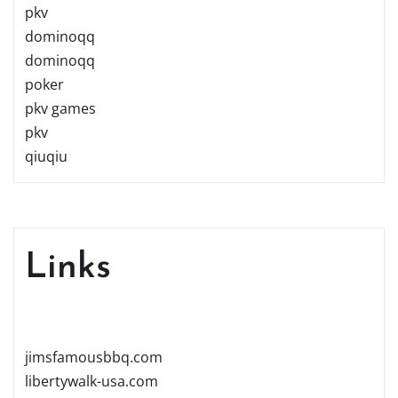
pkv
dominoqq
dominoqq
poker
pkv games
pkv
qiuqiu
Links
jimsfamousbbq.com
libertywalk-usa.com