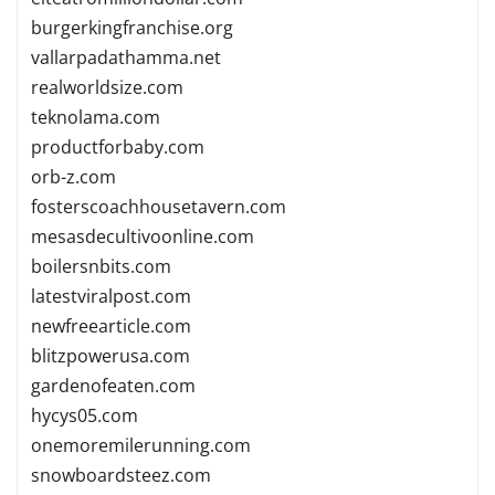
burgerkingfranchise.org
vallarpadathamma.net
realworldsize.com
teknolama.com
productforbaby.com
orb-z.com
fosterscoachhousetavern.com
mesasdecultivoonline.com
boilersnbits.com
latestviralpost.com
newfreearticle.com
blitzpowerusa.com
gardenofeaten.com
hycys05.com
onemoremilerunning.com
snowboardsteez.com