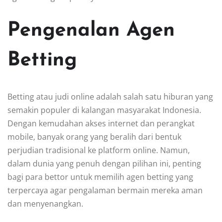
Pengenalan Agen
Betting
Betting atau judi online adalah salah satu hiburan yang
semakin populer di kalangan masyarakat Indonesia.
Dengan kemudahan akses internet dan perangkat
mobile, banyak orang yang beralih dari bentuk
perjudian tradisional ke platform online. Namun,
dalam dunia yang penuh dengan pilihan ini, penting
bagi para bettor untuk memilih agen betting yang
terpercaya agar pengalaman bermain mereka aman
dan menyenangkan.