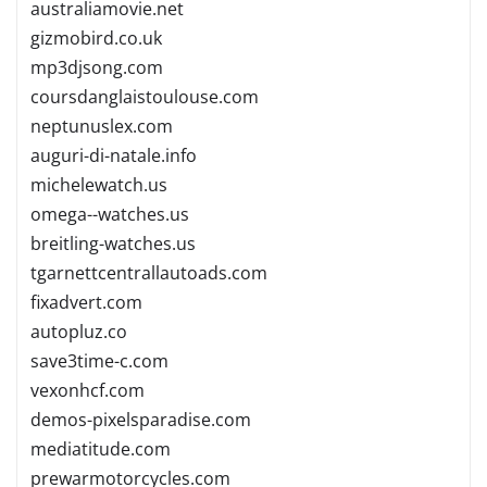
australiamovie.net
gizmobird.co.uk
mp3djsong.com
coursdanglaistoulouse.com
neptunuslex.com
auguri-di-natale.info
michelewatch.us
omega--watches.us
breitling-watches.us
tgarnettcentrallautoads.com
fixadvert.com
autopluz.co
save3time-c.com
vexonhcf.com
demos-pixelsparadise.com
mediatitude.com
prewarmotorcycles.com