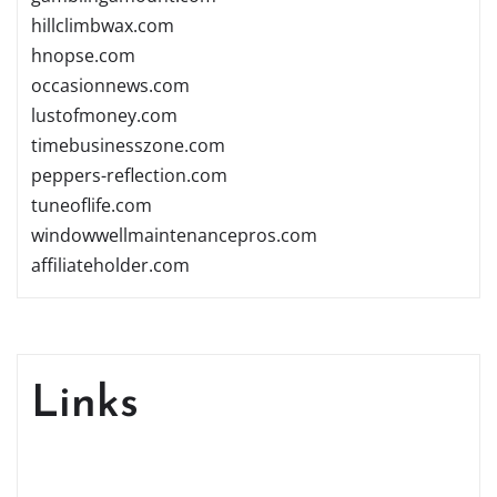
hillclimbwax.com
hnopse.com
occasionnews.com
lustofmoney.com
timebusinesszone.com
peppers-reflection.com
tuneoflife.com
windowwellmaintenancepros.com
affiliateholder.com
Links