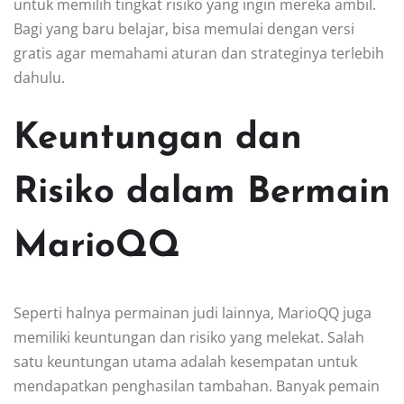
untuk memilih tingkat risiko yang ingin mereka ambil.
Bagi yang baru belajar, bisa memulai dengan versi
gratis agar memahami aturan dan strateginya terlebih
dahulu.
Keuntungan dan
Risiko dalam Bermain
MarioQQ
Seperti halnya permainan judi lainnya, MarioQQ juga
memiliki keuntungan dan risiko yang melekat. Salah
satu keuntungan utama adalah kesempatan untuk
mendapatkan penghasilan tambahan. Banyak pemain