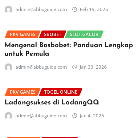
admin@abbuguide.com
Feb 19, 2026
PKV GAMES
SBOBET
SLOT GACOR
Mengenal Bosbobet: Panduan Lengkap
untuk Pemula
admin@abbuguide.com
Jan 30, 2026
PKV GAMES
TOGEL ONLINE
Ladangsukses di LadangQQ
admin@abbuguide.com
Jan 4, 2026