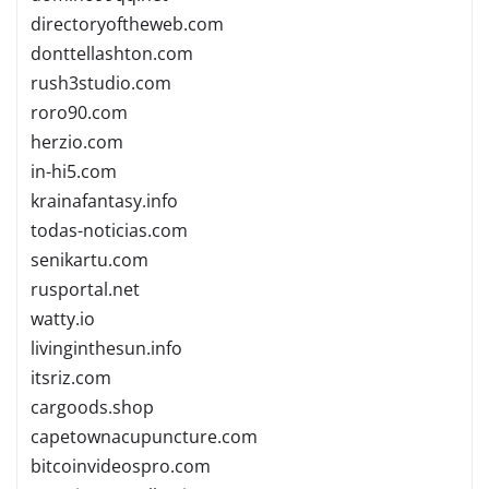
directoryoftheweb.com
donttellashton.com
rush3studio.com
roro90.com
herzio.com
in-hi5.com
krainafantasy.info
todas-noticias.com
senikartu.com
rusportal.net
watty.io
livinginthesun.info
itsriz.com
cargoods.shop
capetownacupuncture.com
bitcoinvideospro.com