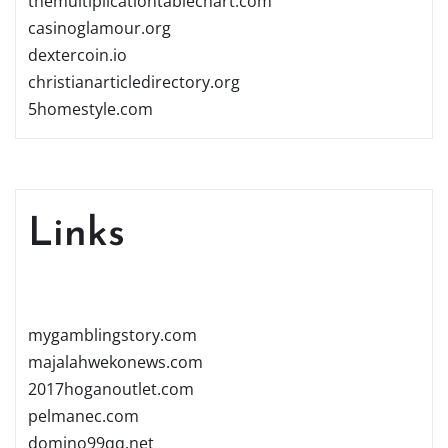
themultiplicationtablechart.com
casinoglamour.org
dextercoin.io
christianarticledirectory.org
5homestyle.com
Links
mygamblingstory.com
majalahwekonews.com
2017hoganoutlet.com
pelmanec.com
domino99qq.net