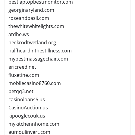
bestlaptopbestmonitor.com
georginaryland.com
roseandbasil.com
thewhitewhitelights.com
atdhe.ws
heckrodtwetland.org
halfheardinthestillness.com
mybestmassagechair.com
ericreed.net
fluxetine.com
mobilecasino8760.com
betqq3.net
casinoloans5.us
CasinoAuction.us
kipooglecouk.us
mykitchennhome.com
aumoulinvert.com