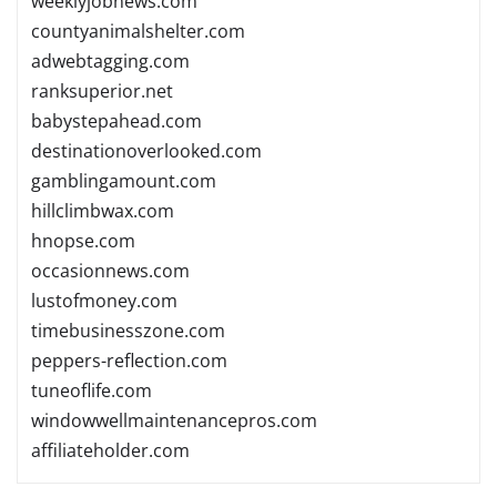
weeklyjobnews.com
countyanimalshelter.com
adwebtagging.com
ranksuperior.net
babystepahead.com
destinationoverlooked.com
gamblingamount.com
hillclimbwax.com
hnopse.com
occasionnews.com
lustofmoney.com
timebusinesszone.com
peppers-reflection.com
tuneoflife.com
windowwellmaintenancepros.com
affiliateholder.com