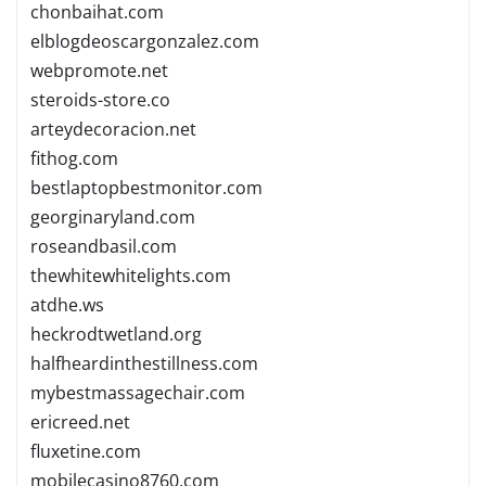
chonbaihat.com
elblogdeoscargonzalez.com
webpromote.net
steroids-store.co
arteydecoracion.net
fithog.com
bestlaptopbestmonitor.com
georginaryland.com
roseandbasil.com
thewhitewhitelights.com
atdhe.ws
heckrodtwetland.org
halfheardinthestillness.com
mybestmassagechair.com
ericreed.net
fluxetine.com
mobilecasino8760.com