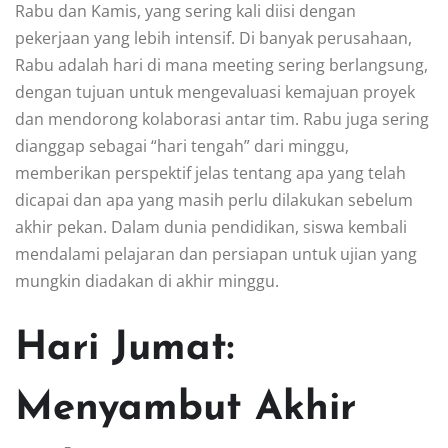
Rabu dan Kamis, yang sering kali diisi dengan
pekerjaan yang lebih intensif. Di banyak perusahaan,
Rabu adalah hari di mana meeting sering berlangsung,
dengan tujuan untuk mengevaluasi kemajuan proyek
dan mendorong kolaborasi antar tim. Rabu juga sering
dianggap sebagai “hari tengah” dari minggu,
memberikan perspektif jelas tentang apa yang telah
dicapai dan apa yang masih perlu dilakukan sebelum
akhir pekan. Dalam dunia pendidikan, siswa kembali
mendalami pelajaran dan persiapan untuk ujian yang
mungkin diadakan di akhir minggu.
Hari Jumat:
Menyambut Akhir