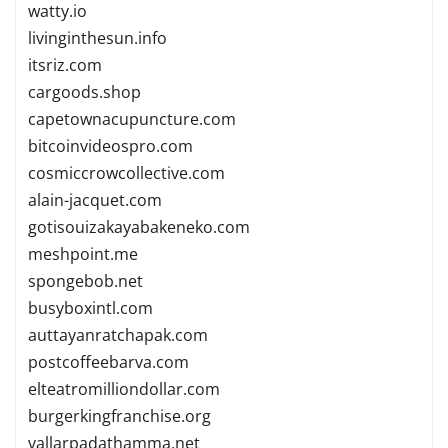
watty.io
livinginthesun.info
itsriz.com
cargoods.shop
capetownacupuncture.com
bitcoinvideospro.com
cosmiccrowcollective.com
alain-jacquet.com
gotisouizakayabakeneko.com
meshpoint.me
spongebob.net
busyboxintl.com
auttayanratchapak.com
postcoffeebarva.com
elteatromilliondollar.com
burgerkingfranchise.org
vallarpadathamma.net