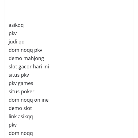
asikqq
pkv
judi qq
dominoqq pkv
demo mahjong
slot gacor hari ini
situs pkv
pkv games
situs poker
dominoqq online
demo slot
link asikqq
pkv
dominoqq