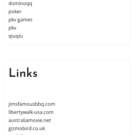
dominoqq
poker
pkv games
pkv
qiuqiu
Links
jimsfamousbbq.com
libertywalk-usa.com
australiamovie.net
gizmobird.co.uk