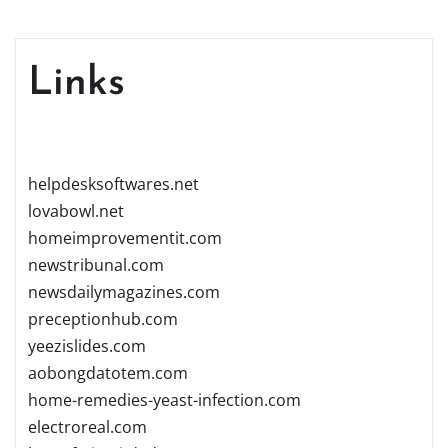
Links
helpdesksoftwares.net
lovabowl.net
homeimprovementit.com
newstribunal.com
newsdailymagazines.com
preceptionhub.com
yeezislides.com
aobongdatotem.com
home-remedies-yeast-infection.com
electroreal.com