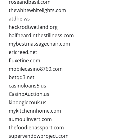
roseandbasil.com
thewhitewhitelights.com
atdhe.ws
heckrodtwetland.org
halfheardinthestillness.com
mybestmassagechair.com
ericreed.net
fluxetine.com
mobilecasino8760.com
betqq3.net
casinoloans5.us
CasinoAuction.us
kipooglecouk.us
mykitchennhome.com
aumoulinvert.com
thefoodiepassport.com
superwindowproject.com