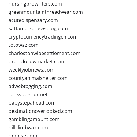
nursingprowriters.com
greenmountainthreadwear.com
acutedispensary.com
sattamatkanewsblog.com
cryptocurrencytradingcn.com
totowaz.com
charlestonwipesettlement.com
brandfollowmarket.com
weeklyjobnews.com
countyanimalshelter.com
adwebtagging.com
ranksuperior.net
babystepahead.com
destinationoverlooked.com
gamblingamount.com
hillclimbwax.com
hnopse.com