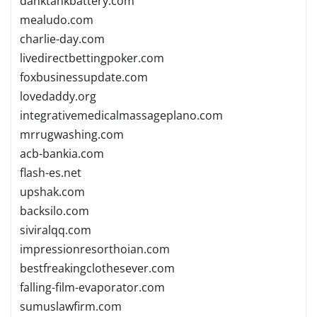
danktankbattery.com
mealudo.com
charlie-day.com
livedirectbettingpoker.com
foxbusinessupdate.com
lovedaddy.org
integrativemedicalmassageplano.com
mrrugwashing.com
acb-bankia.com
flash-es.net
upshak.com
backsilo.com
siviralqq.com
impressionresorthoian.com
bestfreakingclothesever.com
falling-film-evaporator.com
sumuslawfirm.com