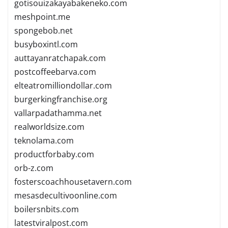
gotisouizakayabakeneko.com
meshpoint.me
spongebob.net
busyboxintl.com
auttayanratchapak.com
postcoffeebarva.com
elteatromilliondollar.com
burgerkingfranchise.org
vallarpadathamma.net
realworldsize.com
teknolama.com
productforbaby.com
orb-z.com
fosterscoachhousetavern.com
mesasdecultivoonline.com
boilersnbits.com
latestviralpost.com