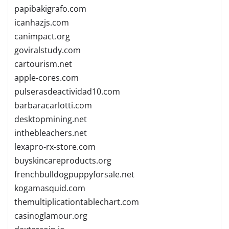
papibakigrafo.com
icanhazjs.com
canimpact.org
goviralstudy.com
cartourism.net
apple-cores.com
pulserasdeactividad10.com
barbaracarlotti.com
desktopmining.net
inthebleachers.net
lexapro-rx-store.com
buyskincareproducts.org
frenchbulldogpuppyforsale.net
kogamasquid.com
themultiplicationtablechart.com
casinoglamour.org