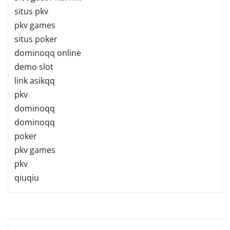
situs pkv
pkv games
situs poker
dominoqq online
demo slot
link asikqq
pkv
dominoqq
dominoqq
poker
pkv games
pkv
qiuqiu