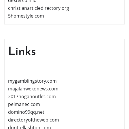
dextercoin.io
christianarticledirectory.org
5homestyle.com
Links
mygamblingstory.com
majalahwekonews.com
2017hoganoutlet.com
pelmanec.com
domino99qq.net
directoryoftheweb.com
donttellashton.com