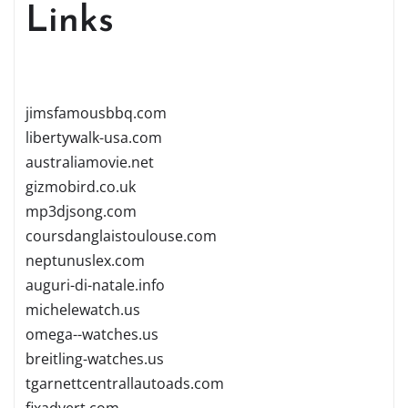
Links
jimsfamousbbq.com
libertywalk-usa.com
australiamovie.net
gizmobird.co.uk
mp3djsong.com
coursdanglaistoulouse.com
neptunuslex.com
auguri-di-natale.info
michelewatch.us
omega--watches.us
breitling-watches.us
tgarnettcentrallautoads.com
fixadvert.com