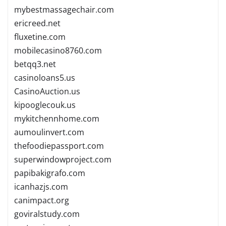
mybestmassagechair.com
ericreed.net
fluxetine.com
mobilecasino8760.com
betqq3.net
casinoloans5.us
CasinoAuction.us
kipooglecouk.us
mykitchennhome.com
aumoulinvert.com
thefoodiepassport.com
superwindowproject.com
papibakigrafo.com
icanhazjs.com
canimpact.org
goviralstudy.com