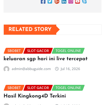
RELATED STORY
SBOBET
SLOT GACOR
TOGEL ONLINE
keluaran sgp hari ini live tercepat
admin@abbuguide.com
Jul 16, 2026
SBOBET
SLOT GACOR
TOGEL ONLINE
Hasil Kingkong4D Terkini