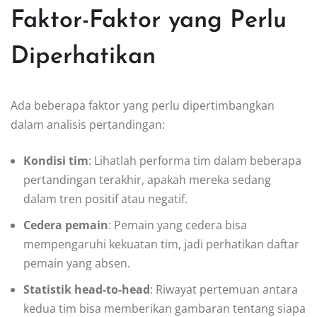
Faktor-Faktor yang Perlu
Diperhatikan
Ada beberapa faktor yang perlu dipertimbangkan
dalam analisis pertandingan:
Kondisi tim
: Lihatlah performa tim dalam beberapa
pertandingan terakhir, apakah mereka sedang
dalam tren positif atau negatif.
Cedera pemain
: Pemain yang cedera bisa
mempengaruhi kekuatan tim, jadi perhatikan daftar
pemain yang absen.
Statistik head-to-head
: Riwayat pertemuan antara
kedua tim bisa memberikan gambaran tentang siapa