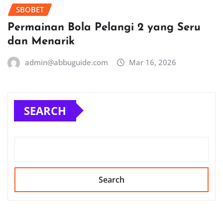
SBOBET
Permainan Bola Pelangi 2 yang Seru
dan Menarik
admin@abbuguide.com
Mar 16, 2026
SEARCH
Search