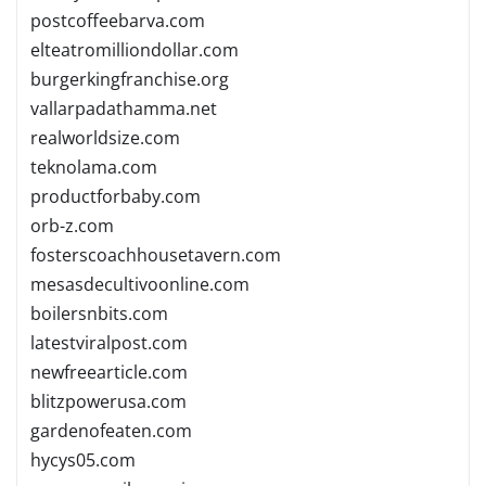
postcoffeebarva.com
elteatromilliondollar.com
burgerkingfranchise.org
vallarpadathamma.net
realworldsize.com
teknolama.com
productforbaby.com
orb-z.com
fosterscoachhousetavern.com
mesasdecultivoonline.com
boilersnbits.com
latestviralpost.com
newfreearticle.com
blitzpowerusa.com
gardenofeaten.com
hycys05.com