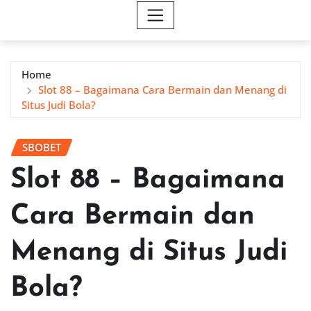
Home
Slot 88 – Bagaimana Cara Bermain dan Menang di
Situs Judi Bola?
SBOBET
Slot 88 – Bagaimana
Cara Bermain dan
Menang di Situs Judi
Bola?