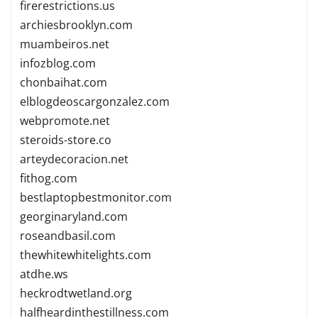
firerestrictions.us
archiesbrooklyn.com
muambeiros.net
infozblog.com
chonbaihat.com
elblogdeoscargonzalez.com
webpromote.net
steroids-store.co
arteydecoracion.net
fithog.com
bestlaptopbestmonitor.com
georginaryland.com
roseandbasil.com
thewhitewhitelights.com
atdhe.ws
heckrodtwetland.org
halfheardinthestillness.com