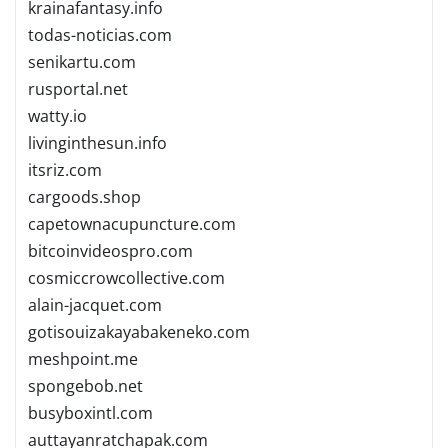
krainafantasy.info
todas-noticias.com
senikartu.com
rusportal.net
watty.io
livinginthesun.info
itsriz.com
cargoods.shop
capetownacupuncture.com
bitcoinvideospro.com
cosmiccrowcollective.com
alain-jacquet.com
gotisouizakayabakeneko.com
meshpoint.me
spongebob.net
busyboxintl.com
auttayanratchapak.com