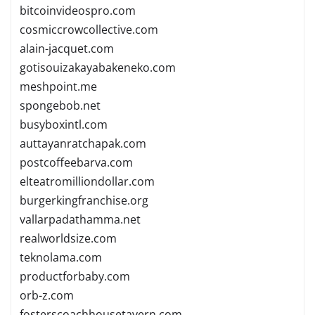
bitcoinvideospro.com
cosmiccrowcollective.com
alain-jacquet.com
gotisouizakayabakeneko.com
meshpoint.me
spongebob.net
busyboxintl.com
auttayanratchapak.com
postcoffeebarva.com
elteatromilliondollar.com
burgerkingfranchise.org
vallarpadathamma.net
realworldsize.com
teknolama.com
productforbaby.com
orb-z.com
fosterscoachhousetavern.com