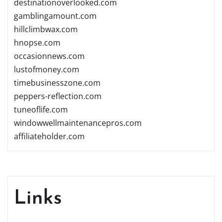
destinationoverlooked.com
gamblingamount.com
hillclimbwax.com
hnopse.com
occasionnews.com
lustofmoney.com
timebusinesszone.com
peppers-reflection.com
tuneoflife.com
windowwellmaintenancepros.com
affiliateholder.com
Links