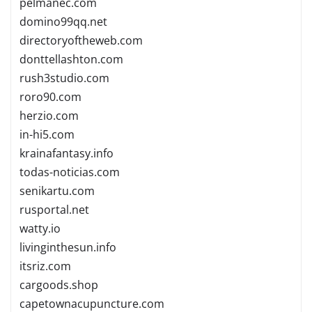
pelmanec.com
domino99qq.net
directoryoftheweb.com
donttellashton.com
rush3studio.com
roro90.com
herzio.com
in-hi5.com
krainafantasy.info
todas-noticias.com
senikartu.com
rusportal.net
watty.io
livinginthesun.info
itsriz.com
cargoods.shop
capetownacupuncture.com