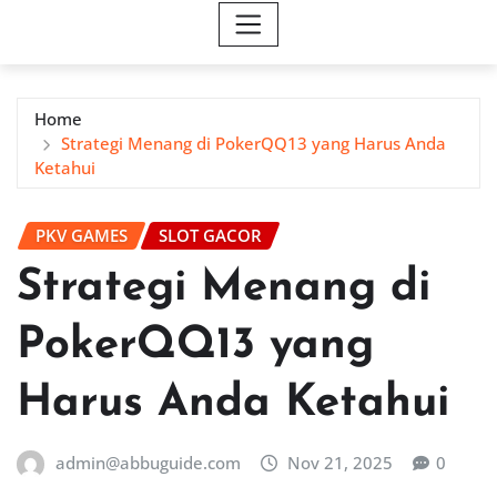
Home
Strategi Menang di PokerQQ13 yang Harus Anda
Ketahui
PKV GAMES
SLOT GACOR
Strategi Menang di
PokerQQ13 yang
Harus Anda Ketahui
admin@abbuguide.com
Nov 21, 2025
0