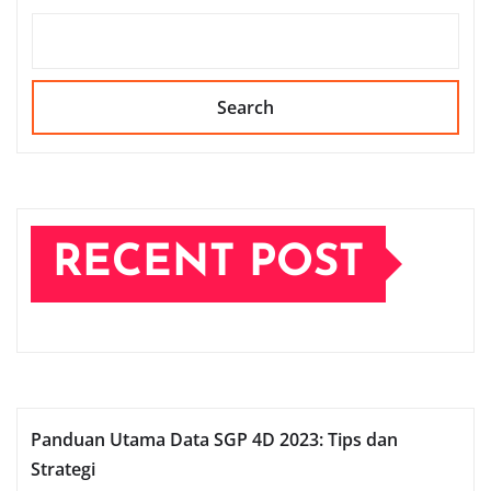
Search
RECENT POST
Panduan Utama Data SGP 4D 2023: Tips dan
Strategi