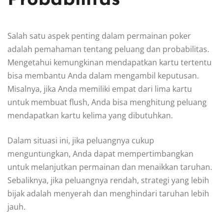
Salah satu aspek penting dalam permainan poker
adalah pemahaman tentang peluang dan probabilitas.
Mengetahui kemungkinan mendapatkan kartu tertentu
bisa membantu Anda dalam mengambil keputusan.
Misalnya, jika Anda memiliki empat dari lima kartu
untuk membuat flush, Anda bisa menghitung peluang
mendapatkan kartu kelima yang dibutuhkan.
Dalam situasi ini, jika peluangnya cukup
menguntungkan, Anda dapat mempertimbangkan
untuk melanjutkan permainan dan menaikkan taruhan.
Sebaliknya, jika peluangnya rendah, strategi yang lebih
bijak adalah menyerah dan menghindari taruhan lebih
jauh.