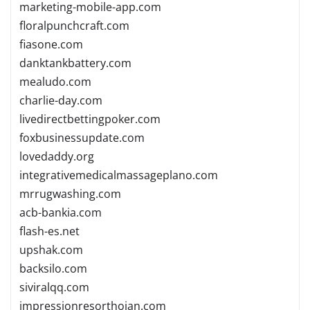
marketing-mobile-app.com
floralpunchcraft.com
fiasone.com
danktankbattery.com
mealudo.com
charlie-day.com
livedirectbettingpoker.com
foxbusinessupdate.com
lovedaddy.org
integrativemedicalmassageplano.com
mrrugwashing.com
acb-bankia.com
flash-es.net
upshak.com
backsilo.com
siviralqq.com
impressionresorthoian.com