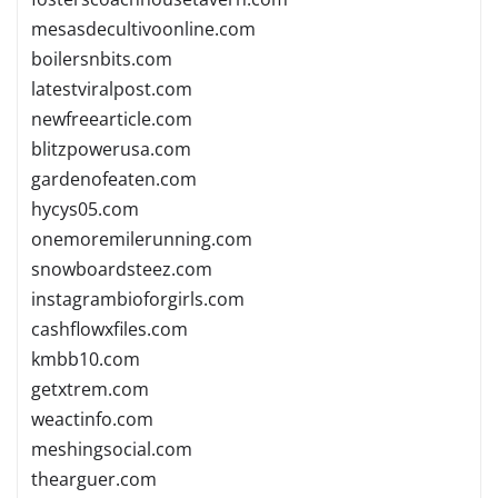
mesasdecultivoonline.com
boilersnbits.com
latestviralpost.com
newfreearticle.com
blitzpowerusa.com
gardenofeaten.com
hycys05.com
onemoremilerunning.com
snowboardsteez.com
instagrambioforgirls.com
cashflowxfiles.com
kmbb10.com
getxtrem.com
weactinfo.com
meshingsocial.com
thearguer.com